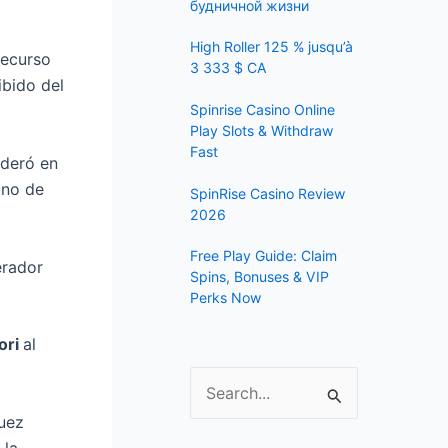
f
будничной жизни
o
High Roller 125 % jusqu’à
recurso
r
3 333 $ CA
ibido del
:
Spinrise Casino Online
Play Slots & Withdraw
Fast
ideró en
uno de
SpinRise Casino Review
2026
Free Play Guide: Claim
erador
Spins, Bonuses & VIP
Perks Now
ori
al
S
juez
e
 la