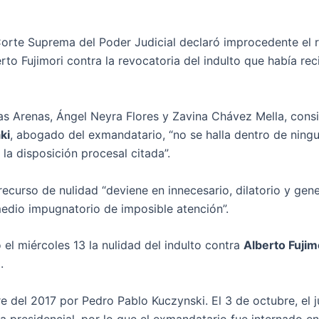
a Corte Suprema del Poder Judicial declaró improcedente el 
to Fujimori contra la revocatoria del indulto que había rec
las Arenas, Ángel Neyra Flores y Zavina Chávez Mella, cons
ki
, abogado del exmandatario, “no se halla dentro de ning
la disposición procesal citada”.
ecurso de nulidad “deviene en innecesario, dilatorio y gen
medio impugnatorio de imposible atención”.
el miércoles 13 la nulidad del indulto contra
Alberto Fujim
.
bre del 2017 por Pedro Pablo Kuczynski. El 3 de octubre, el 
a presidencial, por lo que el exmandatario fue internado en