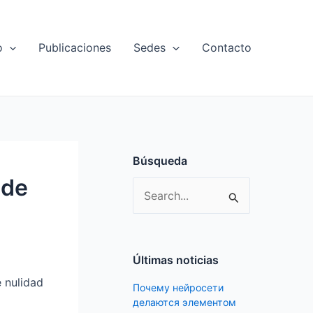
o
Publicaciones
Sedes
Contacto
Búsqueda
 de
S
e
a
r
Últimas noticias
c
 nulidad
Почему нейросети
h
делаются элементом