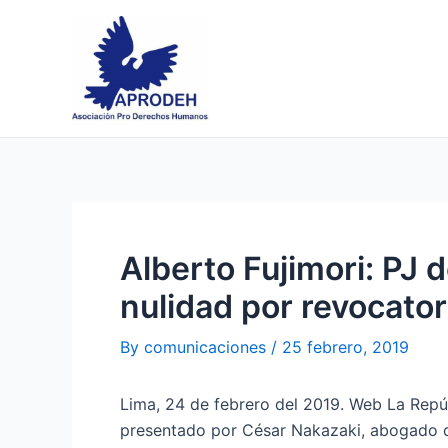
Skip
Post
to
navigation
content
Alberto Fujimori: PJ
nulidad por revocator
By
comunicaciones
/
25 febrero, 2019
Lima, 24 de febrero del 2019. Web La Repú
presentado por César Nakazaki, abogado de A