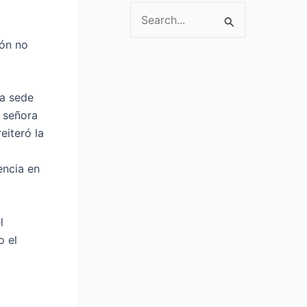
S
e
ión no
a
r
la sede
c
a señora
h
iteró la
f
o
encia en
r
:
l
o el