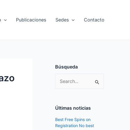
o
Publicaciones
Sedes
Contacto
Búsqueda
azo
S
e
a
r
Últimas noticias
c
Best Free Spins on
h
Registration No best