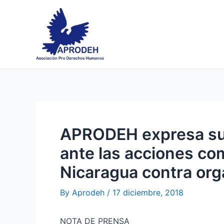
Skip
Post
to
navigation
content
APRODEH expresa su 
ante las acciones co
Nicaragua contra org
By
Aprodeh
/
17 diciembre, 2018
NOTA DE PRENSA