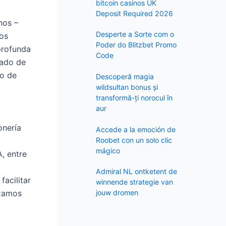
f
bitcoin casinos UK
Deposit Required 2026
o
nos –
r
Desperte a Sorte com o
hos
:
Poder do Blitzbet Promo
profunda
Code
tado de
ro de
Descoperă magia
wildsultan bonus și
transformă-ți norocul în
aur
onería
Accede a la emoción de
Roobet con un solo clic
mágico
, entre
Admiral NL ontketent de
facilitar
winnende strategie van
azamos
jouw dromen