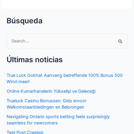
Búsqueda
S
e
Últimas noticias
a
r
True Luck Gokhal: Aanvang betreffende 100% Bonus 500
c
Wind meer!
h
Online Kumarhanelerin Yükselişi ve Geleceği
f
Trueluck Casino Bonussen: Gids ervoor
o
Welkomstaanbiedingen en Beloningen
r
Navigating Ontario sports betting feels surprisingly
:
seamless for newcomers
Test Post Created