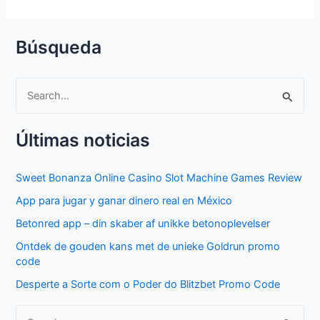
Búsqueda
S
e
Últimas noticias
a
r
Sweet Bonanza Online Casino Slot Machine Games Review
c
App para jugar y ganar dinero real en México
h
f
Betonred app – din skaber af unikke betonoplevelser
o
Ontdek de gouden kans met de unieke Goldrun promo
code
r
Desperte a Sorte com o Poder do Blitzbet Promo Code
: