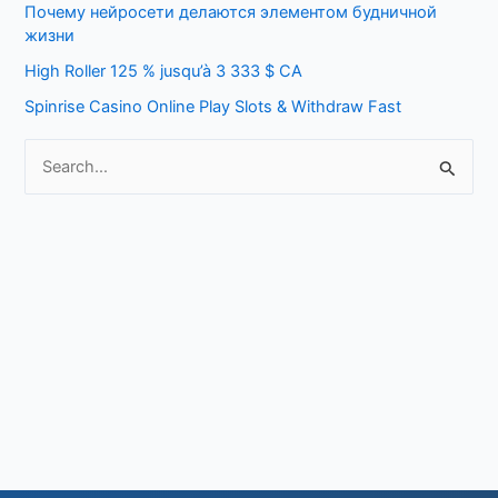
Почему нейросети делаются элементом будничной
o
жизни
r
High Roller 125 % jusqu’à 3 333 $ CA
:
Spinrise Casino Online Play Slots & Withdraw Fast
S
e
a
r
c
h
f
o
r
: