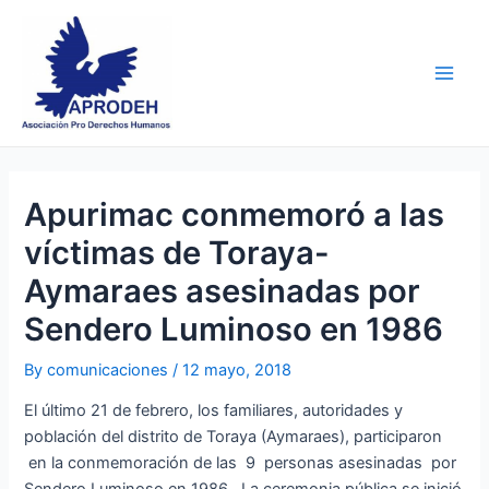
Skip
Post
Main
to
navigation
Men
content
Apurimac conmemoró a las
víctimas de Toraya-
Aymaraes asesinadas por
Sendero Luminoso en 1986
By
comunicaciones
/
12 mayo, 2018
El último 21 de febrero, los familiares, autoridades y
población del distrito de Toraya (Aymaraes), participaron
en la conmemoración de las 9 personas asesinadas por