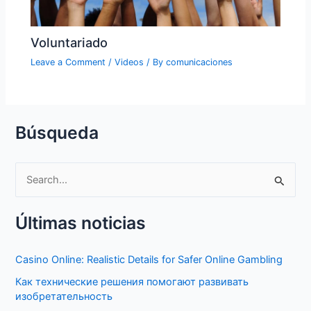
Voluntariado
Leave a Comment
/
Videos
/ By
comunicaciones
Búsqueda
S
e
Últimas noticias
a
r
Casino Online: Realistic Details for Safer Online Gambling
c
Как технические решения помогают развивать
h
изобретательность
f