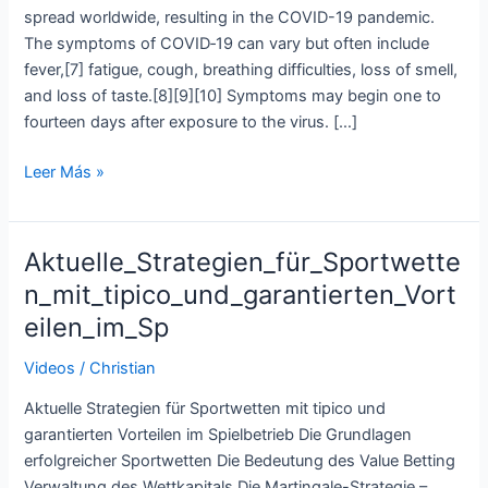
spread worldwide, resulting in the COVID-19 pandemic.
The symptoms of COVID‑19 can vary but often include
fever,[7] fatigue, cough, breathing difficulties, loss of smell,
and loss of taste.[8][9][10] Symptoms may begin one to
fourteen days after exposure to the virus. […]
Leer Más »
Aktuelle_Strategien_für_Sportwette
Aktuelle_Strategien_für_Sportwetten_mit_tipico_und_garantier
n_mit_tipico_und_garantierten_Vort
eilen_im_Sp
Videos
/
Christian
Aktuelle Strategien für Sportwetten mit tipico und
garantierten Vorteilen im Spielbetrieb Die Grundlagen
erfolgreicher Sportwetten Die Bedeutung des Value Betting
Verwaltung des Wettkapitals Die Martingale-Strategie –