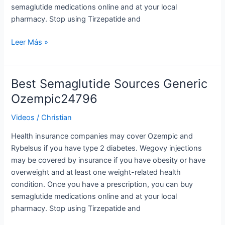
semaglutide medications online and at your local
pharmacy. Stop using Tirzepatide and
Leer Más »
Best Semaglutide Sources Generic
Best
Semaglutide
Ozempic24796
Sources
Videos
/
Christian
Generic
Ozempic24796
Health insurance companies may cover Ozempic and
Rybelsus if you have type 2 diabetes. Wegovy injections
may be covered by insurance if you have obesity or have
overweight and at least one weight-related health
condition. Once you have a prescription, you can buy
semaglutide medications online and at your local
pharmacy. Stop using Tirzepatide and