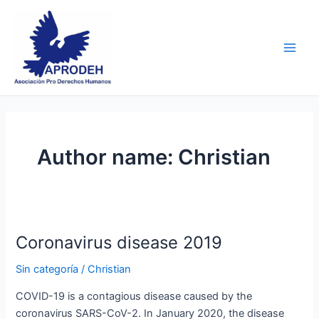
Skip
Post
Main
to
pagination
Men
content
Author name: Christian
Coronavirus disease 2019
Coronavirus
disease
Sin categoría
/
Christian
2019
COVID-19 is a contagious disease caused by the
coronavirus SARS-CoV-2. In January 2020, the disease