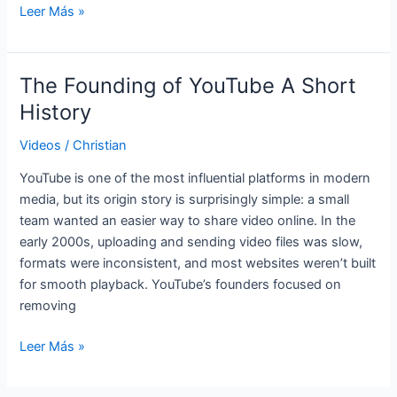
Leer Más »
The Founding of YouTube A Short
The
Founding
History
of
Videos
/
Christian
YouTube
A
YouTube is one of the most influential platforms in modern
Short
media, but its origin story is surprisingly simple: a small
History
team wanted an easier way to share video online. In the
early 2000s, uploading and sending video files was slow,
formats were inconsistent, and most websites weren’t built
for smooth playback. YouTube’s founders focused on
removing
Leer Más »