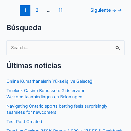
1
2
…
11
Siguiente →
→
Búsqueda
S
e
Últimas noticias
a
r
Online Kumarhanelerin Yükselişi ve Geleceği
c
Trueluck Casino Bonussen: Gids ervoor
h
Welkomstaanbiedingen en Beloningen
f
Navigating Ontario sports betting feels surprisingly
o
seamless for newcomers
r
Test Post Created
:
True Luc Casino: 250% Bonus 4,000 + 175 FS & Cashback