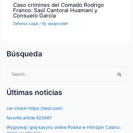
Caso crímines del Comado Rodrigo
Franco: Saúl Cantoral Huamaní y
Consuelo García
Defensa Legal
/ By
wpaprodeh
Búsqueda
S
e
Últimas noticias
a
r
cw-check-https://test.com/
c
favorite article 423497
h
f
Wygrywaj i graj kasyno online Polska w HitnSpin Casino: