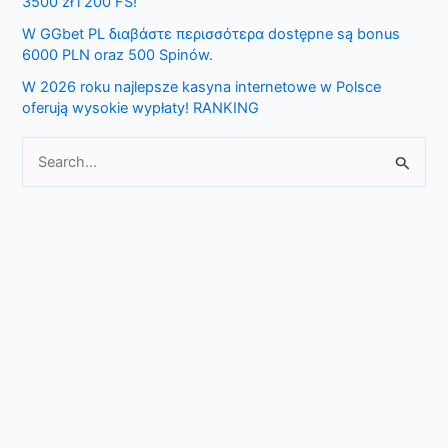
3500 zł i 200 FS!
o
W GGbet PL διαβάστε περισσότερα dostępne są bonus
r
6000 PLN oraz 500 Spinów.
:
W 2026 roku najlepsze kasyna internetowe w Polsce
oferują wysokie wypłaty! RANKING
S
e
a
r
c
h
f
o
r
: