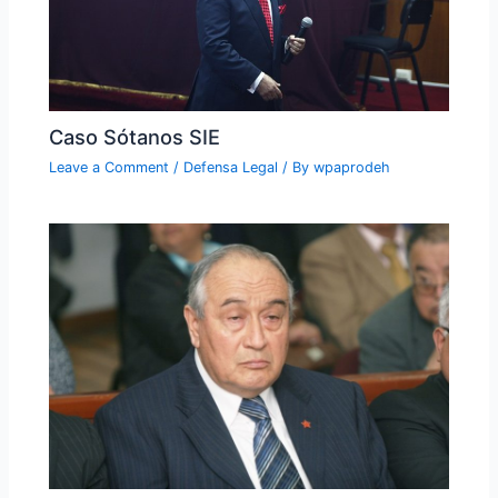
Caso Sótanos SIE
Leave a Comment
/
Defensa Legal
/ By
wpaprodeh