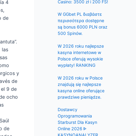
f
Casino: 3500 zł i 200 FS!
ía 4
s,
o
W GGbet PL διαβάστε
o de
r
περισσότερα dostępne
:
są bonus 6000 PLN oraz
500 Spinów.
antuta”.
W 2026 roku najlepsze
 las
kasyna internetowe w
esas
Polsce oferują wysokie
Como
wypłaty! RANKING
rgicos y
W 2026 roku w Polsce
ravés de
znajdują się najlepsze
 el 9 de
kasyna online oferujące
 de ocho
prawdziwe pieniądze.
as
Dostawcy
Oprogramowania
Saúl
Starburst Dla Kasyn
o de
Online 2026 ᐈ
KASYNOANALYZER