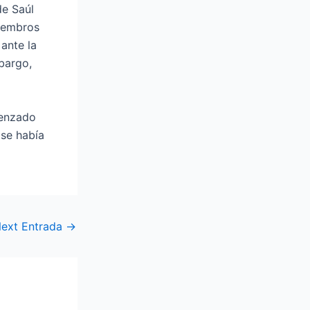
de Saúl
miembros
ante la
bargo,
menzado
 se había
ext Entrada
→