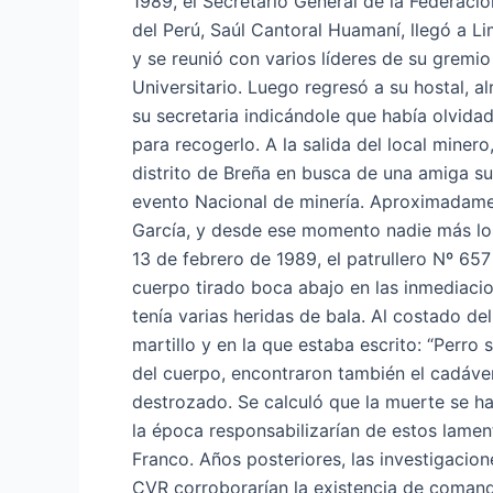
1989, el Secretario General de la Federaci
del Perú, Saúl Cantoral Huamaní, llegó a 
y se reunió con varios líderes de su gremio
Universitario. Luego regresó a su hostal, a
su secretaria indicándole que había olvidad
para recogerlo. A la salida del local miner
distrito de Breña en busca de una amiga su
evento Nacional de minería. Aproximadamen
García, y desde ese momento nadie más los 
13 de febrero de 1989, el patrullero Nº 657
cuerpo tirado boca abajo en las inmediaci
tenía varias heridas de bala. Al costado del
martillo y en la que estaba escrito: “Perro
del cuerpo, encontraron también el cadáve
destrozado. Se calculó que la muerte se ha
la época responsabilizarían de estos lam
Franco. Años posteriores, las investigacio
CVR corroborarían la existencia de comando