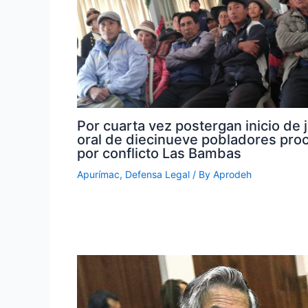
Por cuarta vez postergan inicio de j
oral de diecinueve pobladores pr
por conflicto Las Bambas
Apurímac
,
Defensa Legal
/ By
Aprodeh