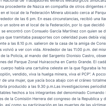
ón Nacional de Trabajadores Mineros Metalúrgicos Sindical
Lima procedente de Nazca en compañía de otros dirigentes 
 en el local de la Federación Minera ubicado cerca al Parqu
lrededor de las 6 pm. En esas circunstancias, recibió una l
o un sobre en el local de la Federación, por lo que decidió
o, se encontró con Consuelo García Martínez con quien se di
ya que tramitaba pasaportes con celeridad pues debía viaj
te a las 8.10 p.m. salieron de la casa de la amiga de Cons
volvió a ver con vida. Alrededor de las 11.00 p.m. del mi
 de la Policía, al mando del Sargento Dionisio Castro, obse
ones del Parque Zonal Huiracocha en Canto Grande. El cad
 cuerpo había una cartulina celeste en la que figuraba la ho
 soplón, vendido, viva la huelga minera, viva el PCP”. A poc
r de una mujer, que yacía boca abajo con el cráneo totalm
bría producido a las 9.30 p.m.Las investigaciones periodís
entables hechos a los integrantes del denominado Comando
nes de la Comisión Herrera del congreso de la Republica y d
, así como su participación en las muertes de las víctima