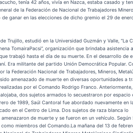
acucho, tenía 42 años, vivía en Nazca, estaba casado y ten
eral de la Federación de Nacional de Trabajadores Minero
o de ganar en las elecciones de dicho gremio el 29 de ener
de Trujillo, estudió en la Universidad Guzmán y Valle, “La C
ena TomairaPacsi”, organización que brindaba asistencia a
que trabajó hasta el día de su muerte. En el desarrollo de 
ní. Era militante del partido Unión Democrática Popular. 
r la Federación Nacional de Trabajadores, Mineros, Metalú
ía sido amenazado de muerte en diversas oportunidades a t
, realizadas por el Comando Rodrigo Franco. Anteriormente,
 alojaba, dos sujetos armados lo secuestraron por espacio
brero de 1989, Saúl Cantoral fue abordado nuevamente en l
cado en el Centro de Lima. Dos sujetos de raza blanca lo
 amenazaron de muerte y se fueron en un vehículo. Según 
ado como miembros del Comando.La mañana del 13 de febrer