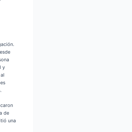
gación.
desde
sona
d y
al
nes
.
icaron
da de
tió una