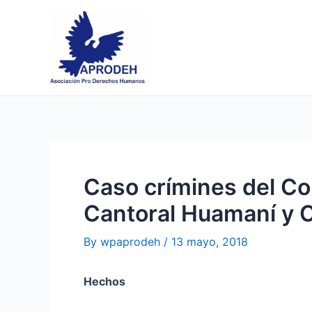
Skip
Post
to
navigation
content
Caso crímines del Co
Cantoral Huamaní y 
By
wpaprodeh
/
13 mayo, 2018
Hechos