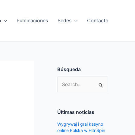
o
Publicaciones
Sedes
Contacto
Búsqueda
S
e
a
r
Últimas noticias
c
Wygrywaj i graj kasyno
h
online Polska w HitnSpin