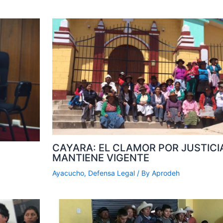
CAYARA: EL CLAMOR POR JUSTICI
MANTIENE VIGENTE
Ayacucho
,
Defensa Legal
/ By
Aprodeh