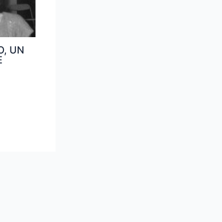
, UN
E