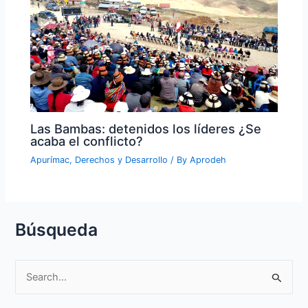
Las Bambas: detenidos los líderes ¿Se
acaba el conflicto?
Apurímac
,
Derechos y Desarrollo
/ By
Aprodeh
Búsqueda
S
e