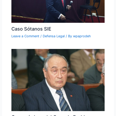
Caso Sótanos SIE
Leave a Comment
/
Defensa Legal
/ By
wpaprodeh