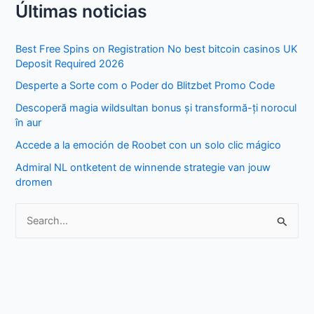
Últimas noticias
a
r
Best Free Spins on Registration No best bitcoin casinos UK
c
Deposit Required 2026
h
Desperte a Sorte com o Poder do Blitzbet Promo Code
f
Descoperă magia wildsultan bonus și transformă-ți norocul
o
în aur
r
Accede a la emoción de Roobet con un solo clic mágico
:
Admiral NL ontketent de winnende strategie van jouw
dromen
S
e
a
r
c