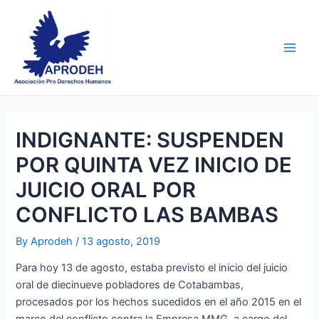
Skip
Post
Main
to
navigation
Men
content
INDIGNANTE: SUSPENDEN
POR QUINTA VEZ INICIO DE
JUICIO ORAL POR
CONFLICTO LAS BAMBAS
By
Aprodeh
/
13 agosto, 2019
Para hoy 13 de agosto, estaba previsto el inicio del juicio
oral de diecinueve pobladores de Cotabambas,
procesados por los hechos sucedidos en el año 2015 en el