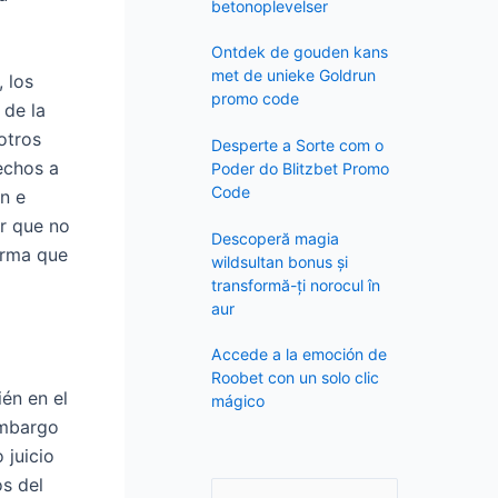
f
betonoplevelser
o
Ontdek de gouden kans
r
met de unieke Goldrun
, los
:
promo code
 de la
 otros
Desperte a Sorte com o
hechos a
Poder do Blitzbet Promo
Code
ón e
er que no
Descoperă magia
forma que
wildsultan bonus și
transformă-ți norocul în
aur
Accede a la emoción de
Roobet con un solo clic
ién en el
mágico
embargo
 juicio
os del