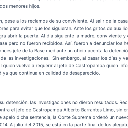
dos menores hijos.
, pese a los reclamos de su conviviente. Al salir de la casa
es para evitar que los siguieran. Ante los gritos de auxilio
gra abrir la puerta. Al día siguiente la madre, conviviente y
base pero no fueron recibidos. Así, fueron a denunciar los 
entonces jefe de la Base mediante un oficio acepta la detenci
de las investigaciones. Sin embargo, al pasar los días y v
scal quien vuelve a requerir al jefe de Castropampa quien in
ad ya que continua en calidad de desaparecido.
su detención, las investigaciones no dieron resultados. Rec
 contra el jefe de Castropampa Alberto Barrantes Limo, sin 
se apeló dicha sentencia, la Corte Suprema ordenó un nuevo
. A julio del 2015, se está en la parte final de los alegat