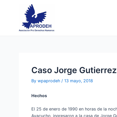
Skip
Post
to
navigation
content
Caso Jorge Gutierrez
By
wpaprodeh
/
13 mayo, 2018
Hechos
El 25 de enero de 1990 en horas de la noch
Ayacucho, ingresaron a la casa de Jorge G