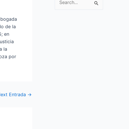
S
e
 abogada
a
do de la
r
5; en
c
usticia
h
a la
f
roza por
o
r
:
ext Entrada
→