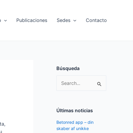
o
Publicaciones
Sedes
Contacto
Búsqueda
S
e
a
r
Últimas noticias
c
Betonred app – din
ta,
h
skaber af unikke
u