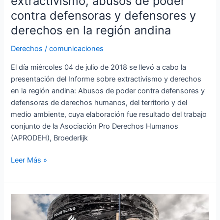
extractivismo, abusos de poder
derechos
contra defensoras y defensores y
en
derechos en la región andina
la
región
Derechos
/
comunicaciones
andina
El día miércoles 04 de julio de 2018 se llevó a cabo la
presentación del Informe sobre extractivismo y derechos
en la región andina: Abusos de poder contra defensores y
defensoras de derechos humanos, del territorio y del
medio ambiente, cuya elaboración fue resultado del trabajo
conjunto de la Asociación Pro Derechos Humanos
(APRODEH), Broederlijk
Leer Más »
Programa
del