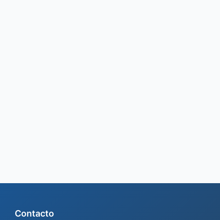
r
:
Contacto