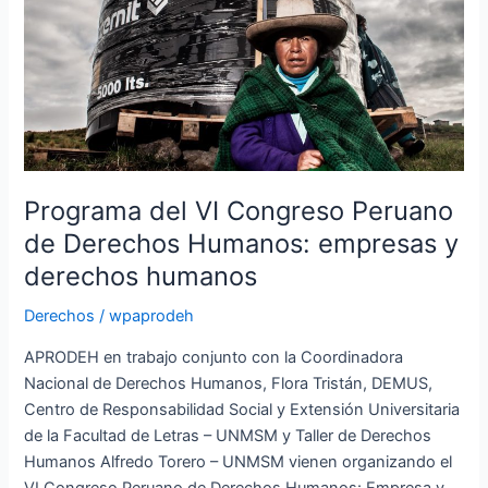
VI
Congreso
Peruano
de
Derechos
Humanos:
empresas
y
Programa del VI Congreso Peruano
derechos
de Derechos Humanos: empresas y
humanos
derechos humanos
Derechos
/
wpaprodeh
APRODEH en trabajo conjunto con la Coordinadora
Nacional de Derechos Humanos, Flora Tristán, DEMUS,
Centro de Responsabilidad Social y Extensión Universitaria
de la Facultad de Letras – UNMSM y Taller de Derechos
Humanos Alfredo Torero – UNMSM vienen organizando el