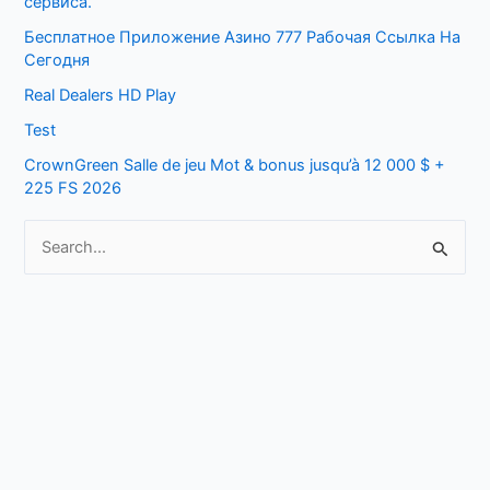
сервиса.
f
Бесплатное Приложение Азино 777 Рабочая Ссылка На
o
Сегодня
r
Real Dealers HD Play
:
Test
CrownGreen Salle de jeu Mot & bonus jusqu’à 12 000 $ +
225 FS 2026
S
e
a
r
c
h
f
o