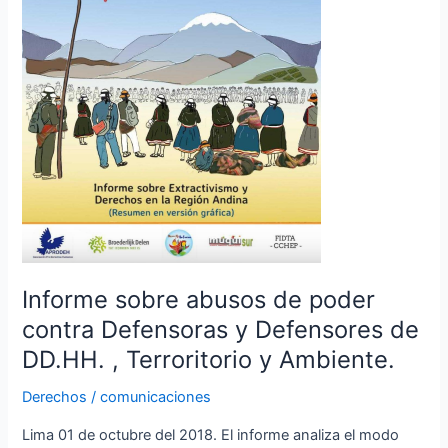
Defensoras
y
Defensores
de
DD.HH.
,
Terroritorio
y
Ambiente.
Informe sobre abusos de poder
contra Defensoras y Defensores de
DD.HH. , Terroritorio y Ambiente.
Derechos
/
comunicaciones
Lima 01 de octubre del 2018. El informe analiza el modo