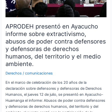
abusos
de
poder
contra
APRODEH presentó en Ayacucho
defensores
informe sobre extractivismo,
y
abusos de poder contra defensores
defensoras
de
y defensoras de derechos
derechos
humanos, del territorio y el medio
humanos,
ambiente.
del
territorio
Derechos
/
comunicaciones
y
En el marco de celebración de los 20 años de la
el
declaración sobre defensores y defensoras de Derechos
medio
Humanos, el jueves 12 de julio, se presentó en Ayacucho-
ambiente.
Huamanga el informe: Abusos de poder contra defensores
y defensoras de derechos humanos, del territorio y del