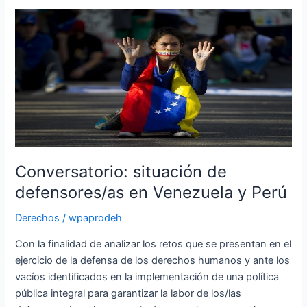
Conversatorio:
situación
de
defensores/as
en
Venezuela
y
Perú
Conversatorio: situación de
defensores/as en Venezuela y Perú
Derechos
/
wpaprodeh
Con la finalidad de analizar los retos que se presentan en el
ejercicio de la defensa de los derechos humanos y ante los
vacíos identificados en la implementación de una política
pública integral para garantizar la labor de los/las