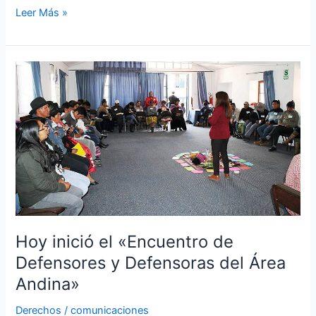
Leer Más »
Hoy
inició
el
«Encuentro
de
Defensores
y
Defensoras
del
Área
Hoy inició el «Encuentro de
Andina»
Defensores y Defensoras del Área
Andina»
Derechos
/
comunicaciones