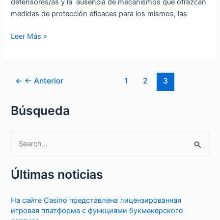
defensores/as y la ausencia de mecanismos que ofrezcan
medidas de protección eficaces para los mismos, las
Leer Más »
←
← Anterior
1
2
3
Búsqueda
S
e
Últimas noticias
a
r
На сайте Casino представлена лицензированная
c
игровая платформа с функциями букмекерского
h