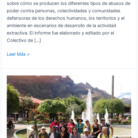
sobre cómo se producen los diferentes tipos de abusos de
poder contra personas, colectividades y comunidades
defensoras de los derechos humanos, los territorios y el
ambiente en escenarios de desarrollo de la actividad
extractiva. El informe fue elaborado y editado por el
Colectivo de […]
Leer Más »
APRODEH
realizó
encuentro
internacional
de
defensoras
y
defensores
de