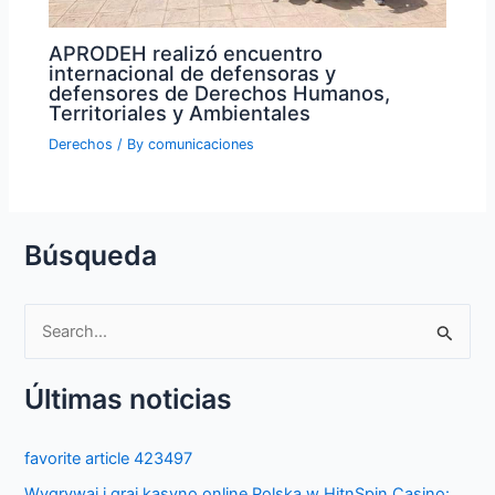
APRODEH realizó encuentro
internacional de defensoras y
defensores de Derechos Humanos,
Territoriales y Ambientales
Derechos
/ By
comunicaciones
Búsqueda
S
e
Últimas noticias
a
r
favorite article 423497
c
Wygrywaj i graj kasyno online Polska w HitnSpin Casino: