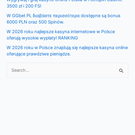
h
3500 zł i 200 FS!
f
W GGbet PL διαβάστε περισσότερα dostępne są bonus
o
6000 PLN oraz 500 Spinów.
r
W 2026 roku najlepsze kasyna internetowe w Polsce
:
oferują wysokie wypłaty! RANKING
W 2026 roku w Polsce znajdują się najlepsze kasyna online
oferujące prawdziwe pieniądze.
S
e
a
r
c
h
f
o