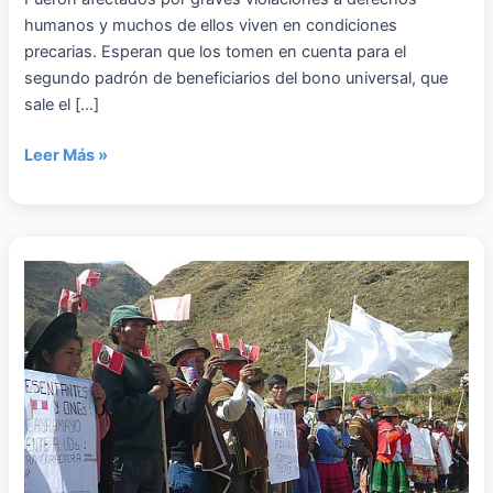
humanos y muchos de ellos viven en condiciones
precarias. Esperan que los tomen en cuenta para el
segundo padrón de beneficiarios del bono universal, que
sale el […]
Leer Más »
Bono
Universal
debe
llegar
a
las
víctimas
del
Conflicto