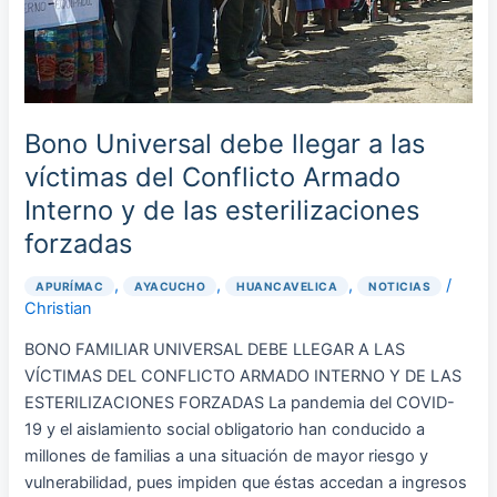
Armado
Interno
y
de
las
Bono Universal debe llegar a las
esterilizaciones
víctimas del Conflicto Armado
forzadas
Interno y de las esterilizaciones
forzadas
,
,
,
/
APURÍMAC
AYACUCHO
HUANCAVELICA
NOTICIAS
Christian
BONO FAMILIAR UNIVERSAL DEBE LLEGAR A LAS
VÍCTIMAS DEL CONFLICTO ARMADO INTERNO Y DE LAS
ESTERILIZACIONES FORZADAS La pandemia del COVID-
19 y el aislamiento social obligatorio han conducido a
millones de familias a una situación de mayor riesgo y
vulnerabilidad, pues impiden que éstas accedan a ingresos