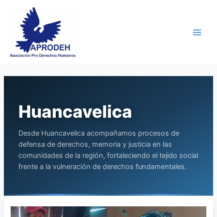
Skip
Post
Main
to
pagination
Men
content
Huancavelica
Desde Huancavelica acompañamos procesos de
defensa de derechos, memoria y justicia en las
comunidades de la región, fortaleciendo el tejido social
frente a la vulneración de derechos fundamentales.
Víctimas