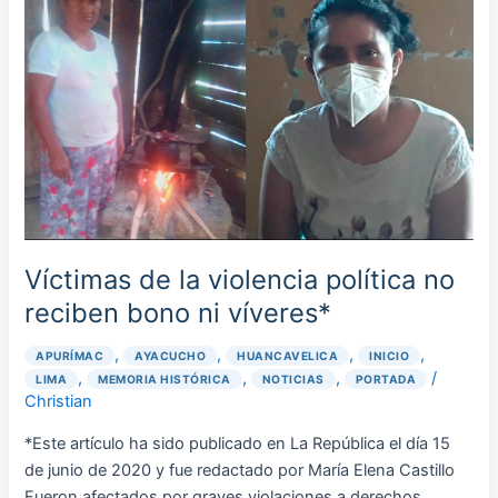
de
la
violencia
política
no
reciben
bono
ni
víveres*
Víctimas de la violencia política no
reciben bono ni víveres*
,
,
,
,
APURÍMAC
AYACUCHO
HUANCAVELICA
INICIO
,
,
,
/
LIMA
MEMORIA HISTÓRICA
NOTICIAS
PORTADA
Christian
*Este artículo ha sido publicado en La República el día 15
de junio de 2020 y fue redactado por María Elena Castillo
Fueron afectados por graves violaciones a derechos