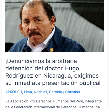
la
arbitraria
detención
del
doctor
Hugo
Rodríguez
en
Nicaragua,
exigimos
¡Denunciamos la arbitraria
su
detención del doctor Hugo
inmediata
Rodríguez en Nicaragua, exigimos
presentación
pública!
su inmediata presentación pública!
APRODEH
,
Lima
,
Noticias
,
Portada
/
Christian
La Asociación Pro Derechos Humanos del Perú, integrante
de la Federación Internacional de Derechos Humanos, ha