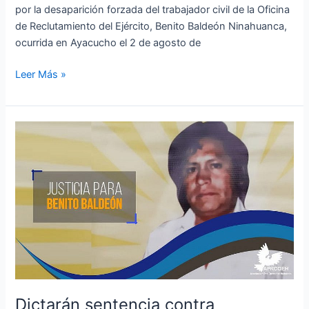
por la desaparición forzada del trabajador civil de la Oficina
de Reclutamiento del Ejército, Benito Baldeón Ninahuanca,
ocurrida en Ayacucho el 2 de agosto de
Leer Más »
Dictarán
sentencia
contra
responsables
de
desaparición
forzada
de
Benito
Baldeón
Ninahuanca
Dictarán sentencia contra