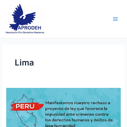
Skip
Post
Main
to
pagination
Men
content
Lima
Rechazo
total
a
proyecto
de
ley