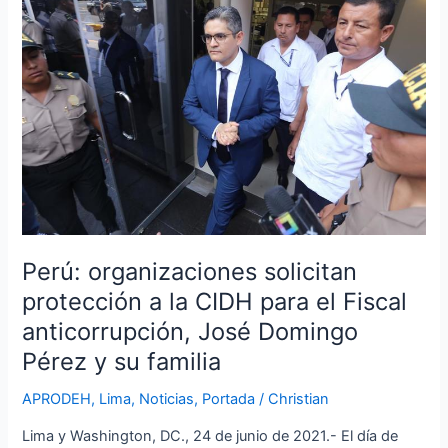
organizaciones
solicitan
protección
a
la
CIDH
para
el
Fiscal
anticorrupción,
José
Perú: organizaciones solicitan
Domingo
Pérez
protección a la CIDH para el Fiscal
y
anticorrupción, José Domingo
su
Pérez y su familia
familia
APRODEH
,
Lima
,
Noticias
,
Portada
/
Christian
Lima y Washington, DC., 24 de junio de 2021.- El día de