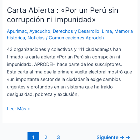
impunidad»
Carta Abierta : «Por un Perú sin
corrupción ni impunidad»
Apurímac
,
Ayacucho
,
Derechos y Desarrollo
,
Lima
,
Memoria
histórica
,
Noticias
/
Comunicaciones Aprodeh
43 organizaciones y colectivos y 111 ciudadan@s han
firmado la carta abierta «Por un Perú sin corrupción ni
impunidad». APRODEH hace parte de los suscriptores.
Esta carta afirma que la primera vuelta electoral mostró que
«un importante sector de la ciudadanía exige cambios
urgentes y profundos en un sistema que ha traído
desigualdad, pobreza y exclusión,
Leer Más »
1
2
3
Siguiente →
→