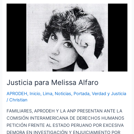
Justicia
para
Melissa
Alfaro
Justicia para Melissa Alfaro
APRODEH
,
Inicio
,
Lima
,
Noticias
,
Portada
,
Verdad y Justicia
/
Christian
FAMILIARES, APRODEH Y LA ANP PRESENTAN ANTE LA
COMISIÓN INTERAMERICANA DE DERECHOS HUMANOS
PETICIÓN FRENTE AL ESTADO PERUANO POR EXCESIVA
DEMORA EN INVESTIGACIÓN Y ENJUICIAMIENTO POR