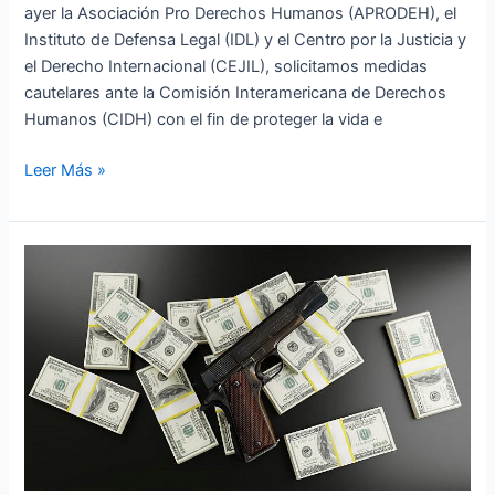
ayer la Asociación Pro Derechos Humanos (APRODEH), el
Instituto de Defensa Legal (IDL) y el Centro por la Justicia y
el Derecho Internacional (CEJIL), solicitamos medidas
cautelares ante la Comisión Interamericana de Derechos
Humanos (CIDH) con el fin de proteger la vida e
Leer Más »
Carta
Abierta
:
«Por
un
Perú
sin
corrupción
ni