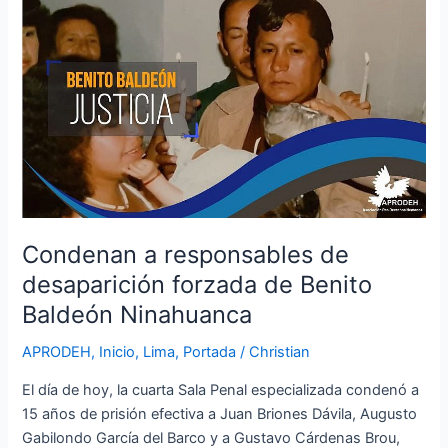
Condenan
a
responsables
de
desaparición
forzada
de
Benito
Baldeón
Ninahuanca
Condenan a responsables de
desaparición forzada de Benito
Baldeón Ninahuanca
APRODEH
,
Inicio
,
Lima
,
Portada
/
Christian
El día de hoy, la cuarta Sala Penal especializada condenó a
15 años de prisión efectiva a Juan Briones Dávila, Augusto
Gabilondo García del Barco y a Gustavo Cárdenas Brou,