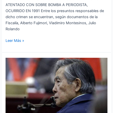
ATENTADO CON SOBRE BOMBA A PERIODISTA,
OCURRIDO EN 1991 Entre los presuntos responsables de
dicho crimen se encuentran, según documentos de la
Fiscalía, Alberto Fujimori, Vladimiro Montesinos, Julio
Rolando
Leer Más »
Pronunciamiento
sobre
ilegal
restitución
del
indulto
a
Alberto
Fujimori