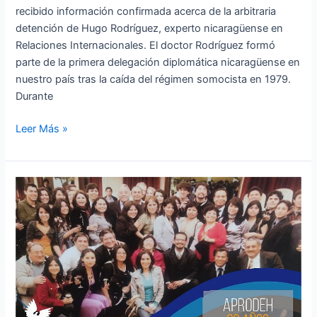
recibido información confirmada acerca de la arbitraria
detención de Hugo Rodríguez, experto nicaragüense en
Relaciones Internacionales. El doctor Rodríguez formó
parte de la primera delegación diplomática nicaragüense en
nuestro país tras la caída del régimen somocista en 1979.
Durante
Leer Más »
Cumplimos
39
años
luchando
por
los
derechos
humanos