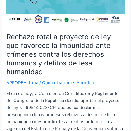
que
favorece
la
impunidad
ante
Rechazo total a proyecto de ley
crímenes
que favorece la impunidad ante
contra
crímenes contra los derechos
los
derechos
humanos y delitos de lesa
humanos
humanidad
y
delitos
APRODEH
,
Lima
/
Comunicaciones Aprodeh
de
El día de hoy, la Comisión de Constitución y Reglamento
lesa
del Congreso de la República decidió aprobar el proyecto
humanidad
de ley N° 6951/2023-CR, que busca declarar la
prescripción de los procesos relativos a delitos de lesa
humanidad correspondientes a hechos anteriores a la
vigencia del Estatuto de Roma y de la Convención sobre la