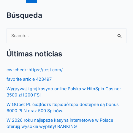
Búsqueda
S
e
Últimas noticias
a
r
cw-check-https://test.com/
c
favorite article 423497
h
f
Wygrywaj i graj kasyno online Polska w HitnSpin Casino:
3500 zł i 200 FS!
o
W GGbet PL διαβάστε περισσότερα dostępne są bonus
r
6000 PLN oraz 500 Spinów.
:
W 2026 roku najlepsze kasyna internetowe w Polsce
oferują wysokie wypłaty! RANKING