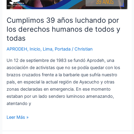
de
todos
y
Cumplimos 39 años luchando por
todas
los derechos humanos de todos y
todas
APRODEH
,
Inicio
,
Lima
,
Portada
/
Christian
Un 12 de septiembre de 1983 se fundó Aprodeh, una
asociación de activistas que no se podía quedar con los
brazos cruzados frente a la barbarie que sufría nuestro
país, en especial la actual región de Ayacucho y otras
zonas declaradas en emergencia. En ese momento
estaban por un lado sendero luminoso amenazando,
atentando y
Leer Más »