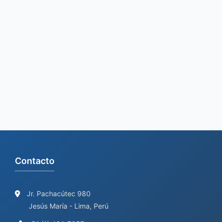
e
a
r
c
h
f
o
r
:
Contacto
Jr. Pachacútec 980
Jesús María - Lima, Perú