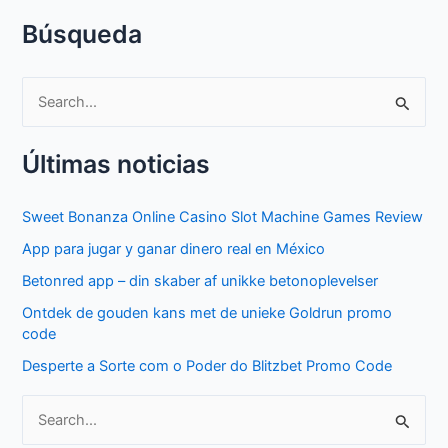
Búsqueda
S
e
Últimas noticias
a
r
Sweet Bonanza Online Casino Slot Machine Games Review
c
App para jugar y ganar dinero real en México
h
f
Betonred app – din skaber af unikke betonoplevelser
o
Ontdek de gouden kans met de unieke Goldrun promo
code
r
Desperte a Sorte com o Poder do Blitzbet Promo Code
:
S