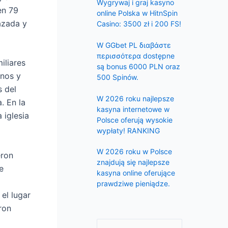
f
Wygrywaj i graj kasyno
en 79
online Polska w HitnSpin
o
azada y
Casino: 3500 zł i 200 FS!
r
:
W GGbet PL διαβάστε
περισσότερα dostępne
iliares
są bonus 6000 PLN oraz
anos y
500 Spinów.
s del
W 2026 roku najlepsze
. En la
kasyna internetowe w
 iglesia
Polsce oferują wysokie
wypłaty! RANKING
W 2026 roku w Polsce
eron
znajdują się najlepsze
e
kasyna online oferujące
prawdziwe pieniądze.
el lugar
ron