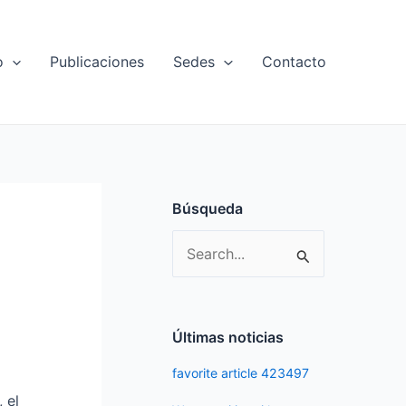
o
Publicaciones
Sedes
Contacto
Búsqueda
S
e
a
r
Últimas noticias
c
favorite article 423497
h
 el