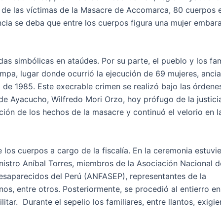
res de las víctimas de la Masacre de Accomarca, 80 cuerpos 
encia se deba que entre los cuerpos figura una mujer embar
as simbólicas en ataúdes. Por su parte, el pueblo y los fam
mpa, lugar donde ocurrió la ejecución de 69 mujeres, anci
o de 1985. Este execrable crimen se realizó bajo las órdene
de Ayacucho, Wilfredo Mori Orzo, hoy prófugo de la justicia
ión de los hechos de la masacre y continuó el velorio en la
de los cuerpos a cargo de la fiscalía. En la ceremonia estuvi
inistro Aníbal Torres, miembros de la Asociación Nacional d
esaparecidos del Perú (ANFASEP), representantes de la
, entre otros. Posteriormente, se procedió al entierro en 
tar. Durante el sepelio los familiares, entre llantos, exigie