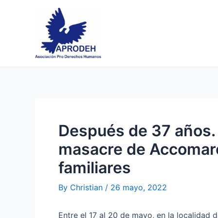
Skip
Post
to
navigation
content
Después de 37 años. r
masacre de Accomarc
familiares
By
Christian
/
26 mayo, 2022
Entre el 17 al 20 de mayo, en la localidad