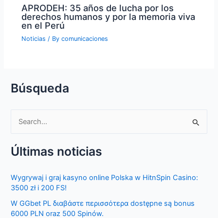
APRODEH: 35 años de lucha por los
derechos humanos y por la memoria viva
en el Perú
Noticias
/ By
comunicaciones
Búsqueda
S
e
Últimas noticias
a
r
Wygrywaj i graj kasyno online Polska w HitnSpin Casino:
c
3500 zł i 200 FS!
h
W GGbet PL διαβάστε περισσότερα dostępne są bonus
f
6000 PLN oraz 500 Spinów.