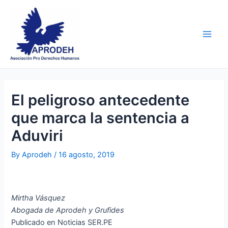
Skip
Post
Main
to
navigation
Men
content
El peligroso antecedente
que marca la sentencia a
Aduviri
By
Aprodeh
/
16 agosto, 2019
Mirtha Vásquez
Abogada de Aprodeh y Grufides
Publicado en Noticias SER.PE