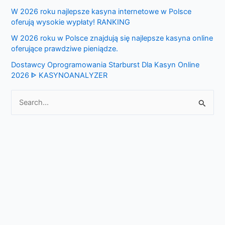
o
W 2026 roku najlepsze kasyna internetowe w Polsce
r
oferują wysokie wypłaty! RANKING
:
W 2026 roku w Polsce znajdują się najlepsze kasyna online
oferujące prawdziwe pieniądze.
Dostawcy Oprogramowania Starburst Dla Kasyn Online
2026 ᐈ KASYNOANALYZER
S
e
a
r
c
h
f
o
r