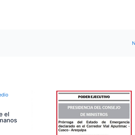
N
e el
umanos