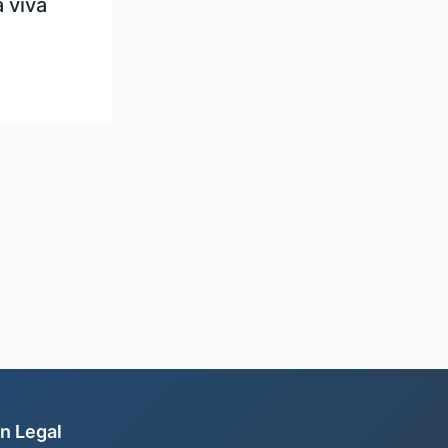
 viva
n Legal