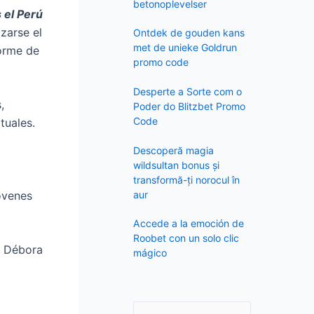
f
betonoplevelser
 el Perú
o
izarse el
Ontdek de gouden kans
r
met de unieke Goldrun
forme de
:
promo code
Desperte a Sorte com o
,
Poder do Blitzbet Promo
Code
tuales.
Descoperă magia
wildsultan bonus și
transformă-ți norocul în
aur
jóvenes
Accede a la emoción de
Roobet con un solo clic
y Débora
mágico