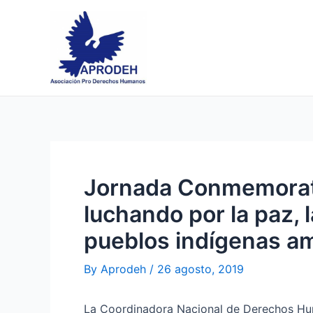
Skip
Post
to
navigation
content
Jornada Conmemorati
luchando por la paz, la
pueblos indígenas a
By
Aprodeh
/
26 agosto, 2019
La Coordinadora Nacional de Derechos Huma