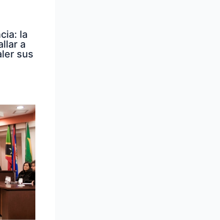
ia: la
llar a
ler sus