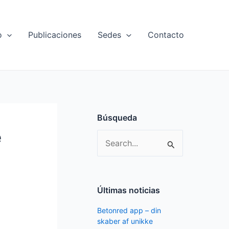
o
Publicaciones
Sedes
Contacto
Búsqueda
e
S
e
a
r
Últimas noticias
c
Betonred app – din
h
skaber af unikke