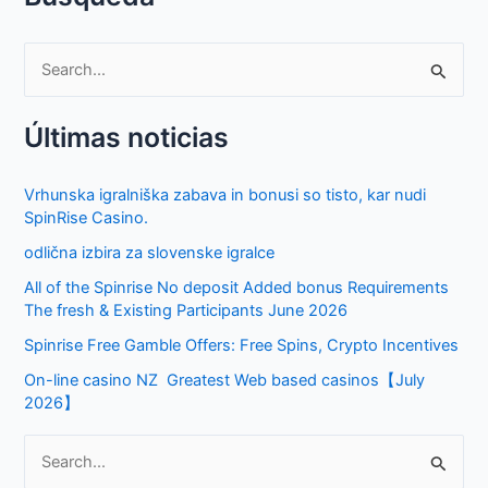
S
e
Últimas noticias
a
r
Vrhunska igralniška zabava in bonusi so tisto, kar nudi
c
SpinRise Casino.
h
odlična izbira za slovenske igralce
f
All of the Spinrise No deposit Added bonus Requirements
o
The fresh & Existing Participants June 2026
r
Spinrise Free Gamble Offers: Free Spins, Crypto Incentives
:
On-line casino NZ ️ Greatest Web based casinos【July
2026】
S