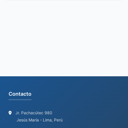
e
a
r
c
h
f
o
r
:
Contacto
Jr. Pachacútec 980
Jesús María - Lima, Perú