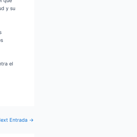
el que
ud y su
s
es
tra el
ext Entrada
→