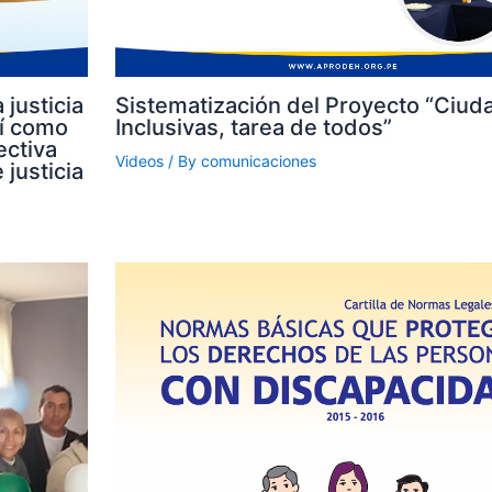
 justicia
Sistematización del Proyecto “Ciud
sí como
Inclusivas, tarea de todos”
ectiva
Videos
/ By
comunicaciones
 justicia