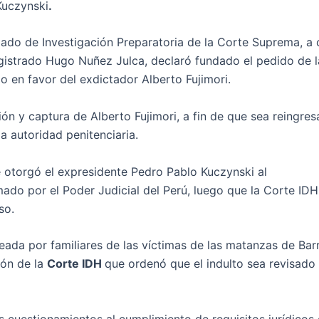
Kuczynski
.
gado de Investigación Preparatoria de la Corte Suprema, a
gistrado Hugo Nuñez Julca, declaró fundado el pedido de l
io en favor del exdictador Alberto Fujimori.
ón y captura de Alberto Fujimori, a fin de que sea reingres
a autoridad penitenciaria.
 otorgó el expresidente Pedro Pablo Kuczynski al
ado por el Poder Judicial del Perú, luego que la Corte IDH 
so.
nteada por familiares de las víctimas de las matanzas de Bar
ión de la
Corte IDH
que ordenó que el indulto sea revisado 
s cuestionamientos al cumplimiento de requisitos jurídicos