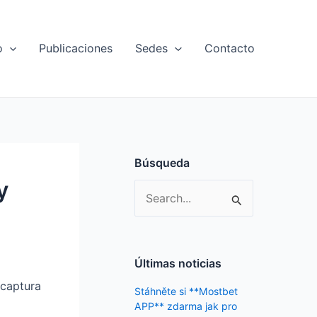
o
Publicaciones
Sedes
Contacto
Búsqueda
y
S
e
a
r
Últimas noticias
c
 captura
Stáhněte si **Mostbet
h
APP** zdarma jak pro