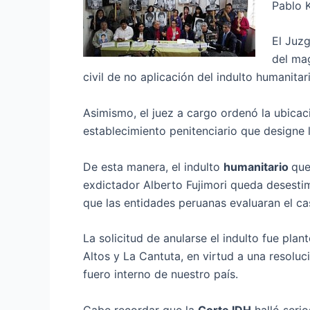
Pablo 
El Juz
del ma
civil de no aplicación del indulto humanitar
Asimismo, el juez a cargo ordenó la ubicaci
establecimiento penitenciario que designe l
De esta manera, el indulto
humanitario
que
exdictador Alberto Fujimori queda desestim
que las entidades peruanas evaluaran el ca
La solicitud de anularse el indulto fue pla
Altos y La Cantuta, en virtud a una resoluc
fuero interno de nuestro país.
Cabe recordar que la
Corte IDH
halló serio