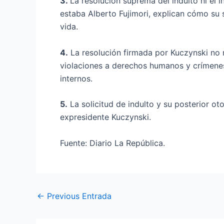
3.
La resolución suprema del indulto ni el i
estaba Alberto Fujimori, explican cómo su s
vida.
4.
La resolución firmada por Kuczynski no 
violaciones a derechos humanos y crímenes
internos.
5.
La solicitud de indulto y su posterior o
expresidente Kuczynski.
Fuente: Diario La República.
←
Previous Entrada