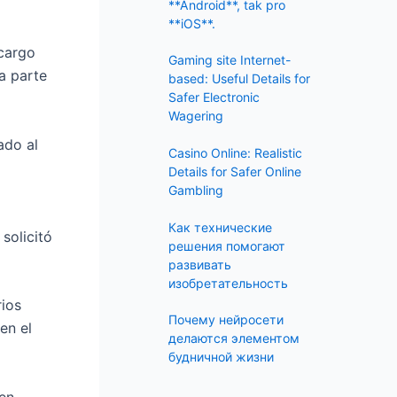
f
**Android**, tak pro
**iOS**.
o
 cargo
r
Gaming site Internet-
a parte
:
based: Useful Details for
Safer Electronic
Wagering
ado al
Casino Online: Realistic
Details for Safer Online
Gambling
Как технические
solicitó
решения помогают
развивать
изобретательность
rios
Почему нейросети
en el
делаются элементом
будничной жизни
 en