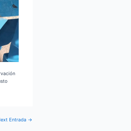
rvación
usto
ext Entrada
→