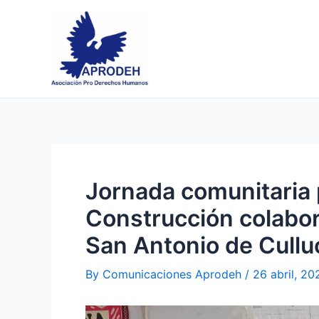
Skip
Post
to
navigation
content
Jornada comunitaria 
Construcción colabora
San Antonio de Cull
By
Comunicaciones Aprodeh
/
26 abril, 20