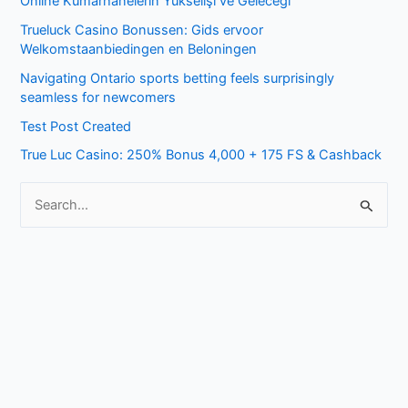
Online Kumarhanelerin Yükselişi ve Geleceği
c
Trueluck Casino Bonussen: Gids ervoor
h
Welkomstaanbiedingen en Beloningen
f
Navigating Ontario sports betting feels surprisingly
o
seamless for newcomers
r
Test Post Created
:
True Luc Casino: 250% Bonus 4,000 + 175 FS & Cashback
S
e
a
r
c
h
f
o