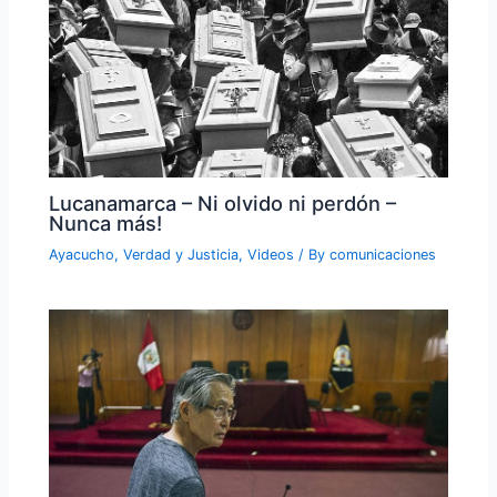
Lucanamarca – Ni olvido ni perdón –
Nunca más!
Ayacucho
,
Verdad y Justicia
,
Videos
/ By
comunicaciones