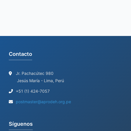
f
o
r
:
Contacto
Jr. Pachacútec 980
Jesús María - Lima, Perú
+51 (1) 424-7057
postmaster@aprodeh.org.pe
Síguenos