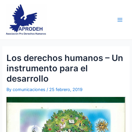
Skip
Post
Main
to
navigation
Men
content
Los derechos humanos – Un
instrumento para el
desarrollo
By
comunicaciones
/
25 febrero, 2019