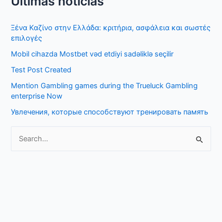
Últimas noticias
a
r
Ξένα Καζίνο στην Ελλάδα: κριτήρια, ασφάλεια και σωστές
c
επιλογές
h
Mobil cihazda Mostbet vəd etdiyi sadəliklə seçilir
f
Test Post Created
o
Mention Gambling games during the Trueluck Gambling
r
enterprise Now
:
Увлечения, которые способствуют тренировать память
S
e
a
r
c
h