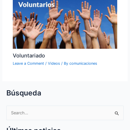
Voluntariado
Leave a Comment
/
Videos
/ By
comunicaciones
Búsqueda
S
e