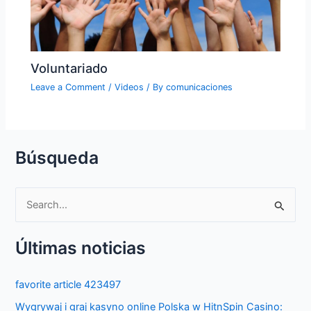
Voluntariado
Leave a Comment
/
Videos
/ By
comunicaciones
Búsqueda
S
e
Últimas noticias
a
r
favorite article 423497
c
Wygrywaj i graj kasyno online Polska w HitnSpin Casino:
h