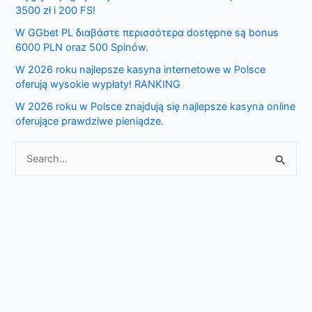
3500 zł i 200 FS!
f
W GGbet PL διαβάστε περισσότερα dostępne są bonus
o
6000 PLN oraz 500 Spinów.
r
W 2026 roku najlepsze kasyna internetowe w Polsce
:
oferują wysokie wypłaty! RANKING
W 2026 roku w Polsce znajdują się najlepsze kasyna online
oferujące prawdziwe pieniądze.
S
e
a
r
c
h
f
o