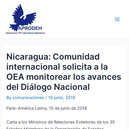
Skip
Post
Main
to
navigation
Men
content
Nicaragua: Comunidad
internacional solicita a la
OEA monitorear los avances
del Diálogo Nacional
By
comunicaciones
/
19 junio, 2018
París-América Latina, 15 de junio de 2018
Carta a los Ministros de Relaciones Exteriores de los 35
Estados Miembros de la Organización de Estados