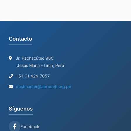
r
:
Contacto
Jr. Pachacútec 980
Jesús María - Lima, Perú
+51 (1) 424-7057
postmaster@aprodeh.org.pe
Síguenos
Facebook