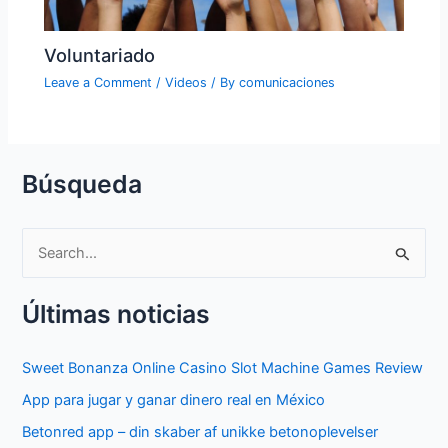
Voluntariado
Leave a Comment
/
Videos
/ By
comunicaciones
Búsqueda
S
e
Últimas noticias
a
r
Sweet Bonanza Online Casino Slot Machine Games Review
c
App para jugar y ganar dinero real en México
h
f
Betonred app – din skaber af unikke betonoplevelser