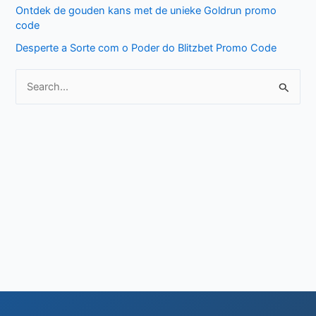
o
Ontdek de gouden kans met de unieke Goldrun promo
code
r
Desperte a Sorte com o Poder do Blitzbet Promo Code
:
S
e
a
r
c
h
f
o
r
: