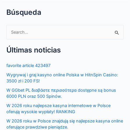
Búsqueda
S
e
Últimas noticias
a
r
favorite article 423497
c
Wygrywaj i graj kasyno online Polska w HitnSpin Casino:
h
3500 zł i 200 FS!
f
W GGbet PL διαβάστε περισσότερα dostępne są bonus
o
6000 PLN oraz 500 Spinów.
r
W 2026 roku najlepsze kasyna internetowe w Polsce
:
oferują wysokie wypłaty! RANKING
W 2026 roku w Polsce znajdują się najlepsze kasyna online
oferujące prawdziwe pieniądze.