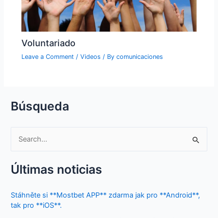
Voluntariado
Leave a Comment
/
Videos
/ By
comunicaciones
Búsqueda
S
e
Últimas noticias
a
r
Stáhněte si **Mostbet APP** zdarma jak pro **Android**,
c
tak pro **iOS**.
h