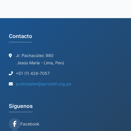
r
:
Contacto
Jr. Pachacútec 980
Jesús María - Lima, Perú
+51 (1) 424-7057
postmaster@aprodeh.org.pe
Síguenos
Facebook