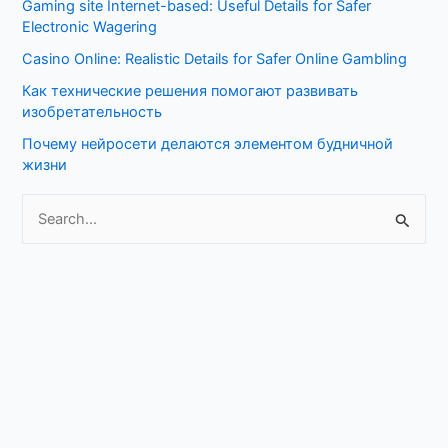
Gaming site Internet-based: Useful Details for Safer
f
Electronic Wagering
o
Casino Online: Realistic Details for Safer Online Gambling
r
Как технические решения помогают развивать
:
изобретательность
Почему нейросети делаются элементом будничной
жизни
S
e
a
r
c
h
f
o