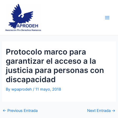
Skip
Post
Main
to
navigation
Men
content
Protocolo marco para
garantizar el acceso a la
justicia para personas con
discapacidad
By
wpaprodeh
/
11 mayo, 2018
←
Previous Entrada
Next Entrada
→