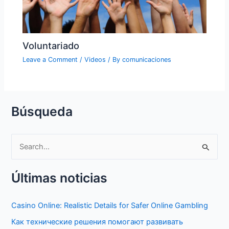
Voluntariado
Leave a Comment
/
Videos
/ By
comunicaciones
Búsqueda
S
e
Últimas noticias
a
r
Casino Online: Realistic Details for Safer Online Gambling
c
Как технические решения помогают развивать
h