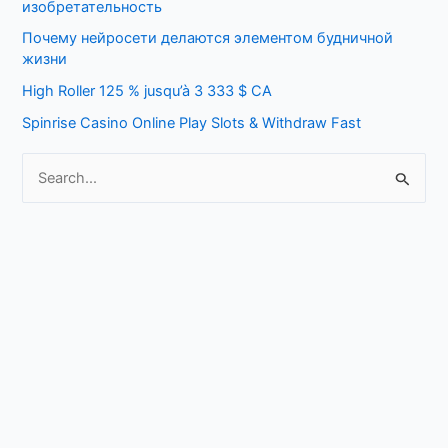
изобретательность
f
Почему нейросети делаются элементом будничной
o
жизни
r
High Roller 125 % jusqu’à 3 333 $ CA
:
Spinrise Casino Online Play Slots & Withdraw Fast
S
e
a
r
c
h
f
o
r
: