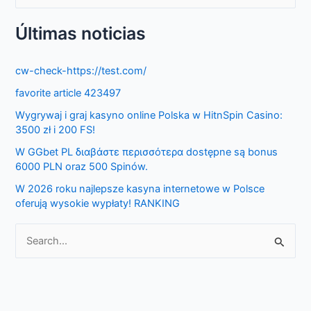
e
Últimas noticias
a
r
cw-check-https://test.com/
c
favorite article 423497
h
f
Wygrywaj i graj kasyno online Polska w HitnSpin Casino:
3500 zł i 200 FS!
o
W GGbet PL διαβάστε περισσότερα dostępne są bonus
r
6000 PLN oraz 500 Spinów.
:
W 2026 roku najlepsze kasyna internetowe w Polsce
oferują wysokie wypłaty! RANKING
S
e
a
r