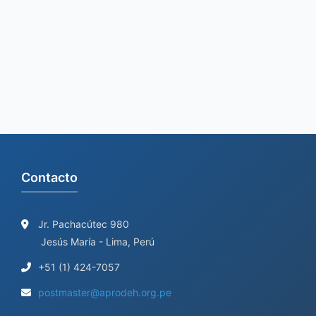
c
h
f
o
r
:
Contacto
Jr. Pachacútec 980
Jesús María - Lima, Perú
+51 (1) 424-7057
postmaster@aprodeh.org.pe