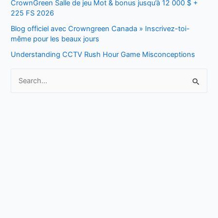
f
CrownGreen Salle de jeu Mot & bonus jusqu’à 12 000 $ +
225 FS 2026
o
Blog officiel avec Crowngreen Canada » Inscrivez-toi-
r
même pour les beaux jours
:
Understanding CCTV Rush Hour Game Misconceptions
S
e
a
r
c
h
f
o
r
: