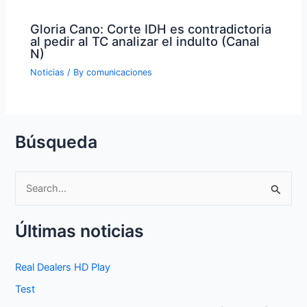
Gloria Cano: Corte IDH es contradictoria
al pedir al TC analizar el indulto (Canal
N)
Noticias
/ By
comunicaciones
Búsqueda
S
e
Últimas noticias
a
r
Real Dealers HD Play
c
Test
h