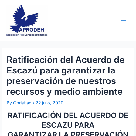
Skip
Post
Main
to
navigation
Men
content
Ratificación del Acuerdo de
Escazú para garantizar la
preservación de nuestros
recursos y medio ambiente
By
Christian
/
22 julio, 2020
RATIFICACIÓN DEL ACUERDO DE
ESCAZÚ PARA
GARANTIZAR LA PRESERVACIÓN