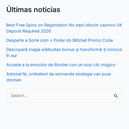
e
Últimas noticias
a
r
Best Free Spins on Registration No best bitcoin casinos UK
c
Deposit Required 2026
h
Desperte a Sorte com o Poder do Blitzbet Promo Code
f
Descoperă magia wildsultan bonus și transformă-ți norocul
o
în aur
r
Accede a la emoción de Roobet con un solo clic mágico
:
Admiral NL ontketent de winnende strategie van jouw
dromen
S
e
a
r