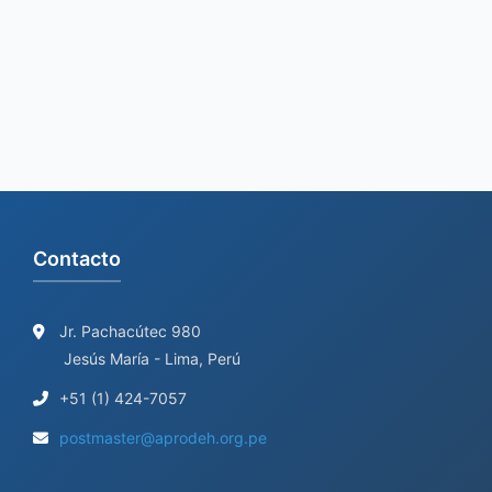
c
h
f
o
r
:
Contacto
Jr. Pachacútec 980
Jesús María - Lima, Perú
+51 (1) 424-7057
postmaster@aprodeh.org.pe