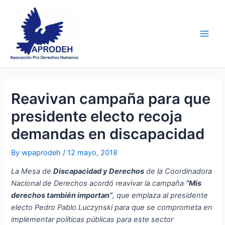
Skip
Post
Main
to
navigation
Men
content
Reavivan campaña para que
presidente electo recoja
demandas en discapacidad
By
wpaprodeh
/
12 mayo, 2018
La Mesa de
Discapacidad y Derechos
de la Coordinadora
Nacional de Derechos acordó reavivar la campaña
“Mis
derechos también importan”
, que emplaza al presidente
electo Pedro Pablo Luczynski para que se comprometa en
implementar políticas públicas para este sector