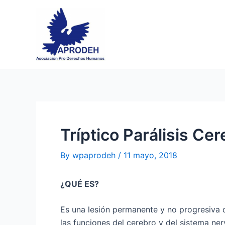
Skip
Post
to
navigation
content
Tríptico Parálisis Cere
By
wpaprodeh
/
11 mayo, 2018
¿QUÉ ES?
Es una lesión permanente y no progresiva
las funciones del cerebro y del sistema ner