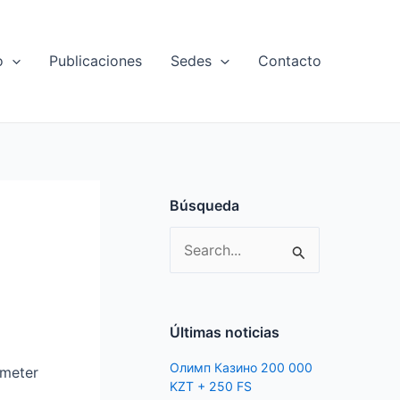
o
Publicaciones
Sedes
Contacto
Búsqueda
S
e
a
r
Últimas noticias
c
Олимп Казино 200 000
ometer
h
KZT + 250 FS