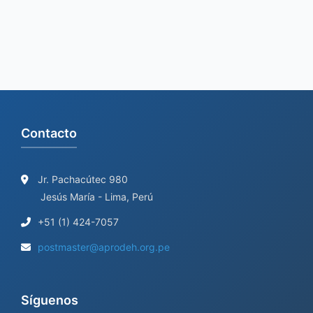
f
o
r
:
Contacto
Jr. Pachacútec 980
Jesús María - Lima, Perú
+51 (1) 424-7057
postmaster@aprodeh.org.pe
Síguenos