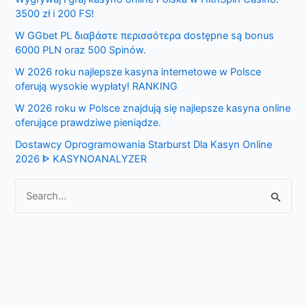
c
3500 zł i 200 FS!
h
W GGbet PL διαβάστε περισσότερα dostępne są bonus
f
6000 PLN oraz 500 Spinów.
o
W 2026 roku najlepsze kasyna internetowe w Polsce
r
oferują wysokie wypłaty! RANKING
:
W 2026 roku w Polsce znajdują się najlepsze kasyna online
oferujące prawdziwe pieniądze.
Dostawcy Oprogramowania Starburst Dla Kasyn Online
2026 ᐈ KASYNOANALYZER
S
e
a
r
c
h