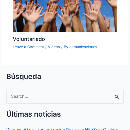
Voluntariado
Leave a Comment
/
Videos
/ By
comunicaciones
Búsqueda
S
e
Últimas noticias
a
r
Wygrywaj i graj kasyno online Polska w HitnSpin Casino: