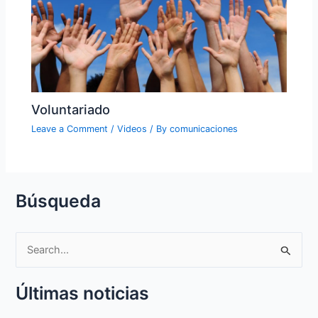
Voluntariado
Leave a Comment
/
Videos
/ By
comunicaciones
Búsqueda
S
e
Últimas noticias
a
r