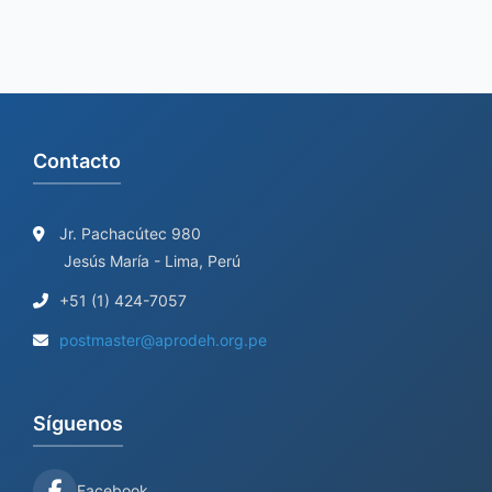
o
r
:
Contacto
Jr. Pachacútec 980
Jesús María - Lima, Perú
+51 (1) 424-7057
postmaster@aprodeh.org.pe
Síguenos
Facebook