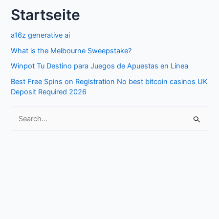
Startseite
c
h
a16z generative ai
f
What is the Melbourne Sweepstake?
o
Winpot Tu Destino para Juegos de Apuestas en Línea
r
Best Free Spins on Registration No best bitcoin casinos UK
:
Deposit Required 2026
S
e
a
r
c
h
f