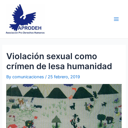
Skip
Post
Main
to
navigation
Men
content
Violación sexual como
crímen de lesa humanidad
By
comunicaciones
/
25 febrero, 2019