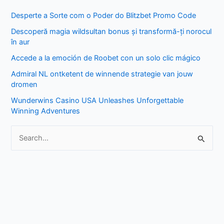
r
Desperte a Sorte com o Poder do Blitzbet Promo Code
c
Descoperă magia wildsultan bonus și transformă-ți norocul
h
în aur
f
Accede a la emoción de Roobet con un solo clic mágico
o
Admiral NL ontketent de winnende strategie van jouw
r
dromen
:
Wunderwins Casino USA Unleashes Unforgettable
Winning Adventures
S
e
a
r
c
h