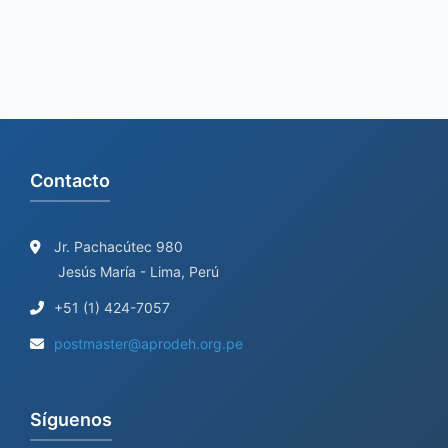
f
o
r
:
Contacto
Jr. Pachacútec 980
Jesús María - Lima, Perú
+51 (1) 424-7057
postmaster@aprodeh.org.pe
Síguenos