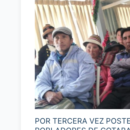
VEZ
POSTERGAN
INICIO
DE
JUICIO
A
19
POBLADORES
DE
COTABAMBAS
POR TERCERA VEZ POSTER