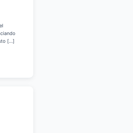
el
nciando
sto […]