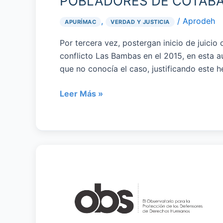
POBLADORES DE COTAB
,
/
Aprodeh
APURÍMAC
VERDAD Y JUSTICIA
Por tercera vez, postergan inicio de juici
conflicto Las Bambas en el 2015, en esta 
que no conocía el caso, justificando este 
Leer Más »
FIDH
y
la
OMCT