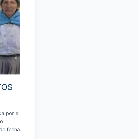
TOS
da por el
ro
de fecha