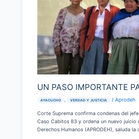
LA
JUSTICIA
EN
EL
CASO
CABITOS
UN PASO IMPORTANTE PA
,
/
Aprodeh
AYACUCHO
VERDAD Y JUSTICIA
Corte Suprema confirma condenas del jefe d
Caso Cabitos 83 y ordena un nuevo juicio o
Derechos Humanos (APRODEH), saluda la de