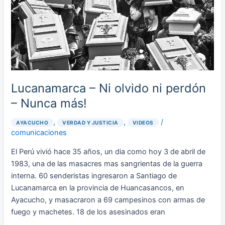
olvido
ni
perdón
–
Nunca
más!
Lucanamarca – Ni olvido ni perdón
– Nunca más!
,
,
/
AYACUCHO
VERDAD Y JUSTICIA
VIDEOS
comunicaciones
El Perú vivió hace 35 años, un dia como hoy 3 de abril de
1983, una de las masacres mas sangrientas de la guerra
interna. 60 senderistas ingresaron a Santiago de
Lucanamarca en la provincia de Huancasancos, en
Ayacucho, y masacraron a 69 campesinos con armas de
fuego y machetes. 18 de los asesinados eran