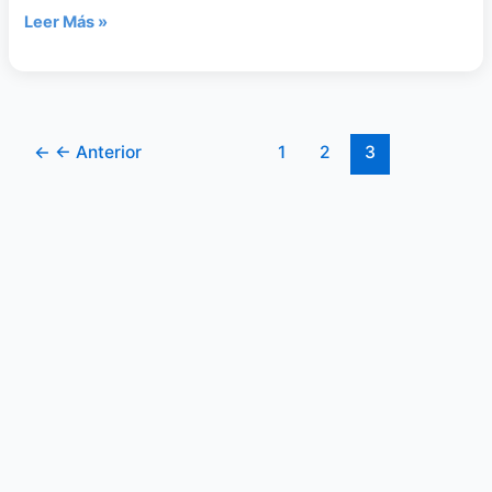
Leer Más »
←
← Anterior
1
2
3