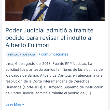
pedido
para
revisar
el
indulto
Poder Judicial admitió a trámite
a
pedido para revisar el indulto a
Alberto
Alberto Fujimori
Fujimori
/
comunicaciones
VERDAD Y JUSTICIA
Lima, 6 de agosto del 2018. Fuente RPP Noticias. La
solicitud fue planteada por los familiares de las víctimas de
los casos de Barrios Altos y La Cantuta, en atención a una
resolución de la Corte Interamericana de Derechos
Humanos (Corte-IDH). El Juzgado Supremo de Instrucción
del Poder Judicial admitió a trámite el pedido de […]
Leer Más »