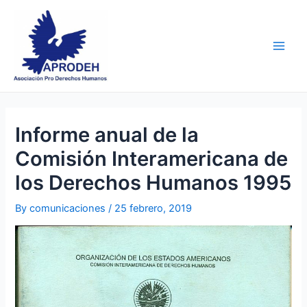
Skip
Post
Main
to
navigation
Men
content
Informe anual de la
Comisión Interamericana de
los Derechos Humanos 1995
By
comunicaciones
/
25 febrero, 2019