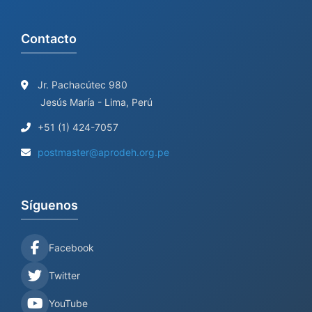
o
r
Contacto
:
Jr. Pachacútec 980
Jesús María - Lima, Perú
+51 (1) 424-7057
postmaster@aprodeh.org.pe
Síguenos
Facebook
Twitter
YouTube