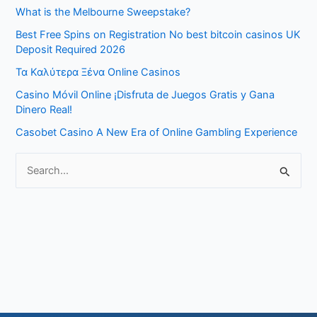
What is the Melbourne Sweepstake?
c
Best Free Spins on Registration No best bitcoin casinos UK
h
Deposit Required 2026
f
Τα Καλύτερα Ξένα Online Casinos
o
Casino Móvil Online ¡Disfruta de Juegos Gratis y Gana
r
Dinero Real!
:
Casobet Casino A New Era of Online Gambling Experience
S
e
a
r
c
h
f