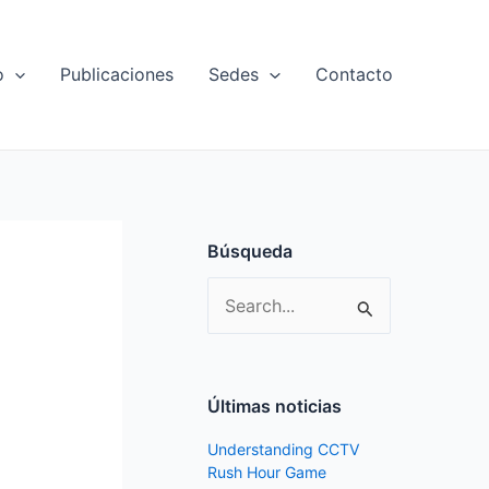
o
Publicaciones
Sedes
Contacto
Búsqueda
S
e
a
r
Últimas noticias
c
Understanding CCTV
h
Rush Hour Game