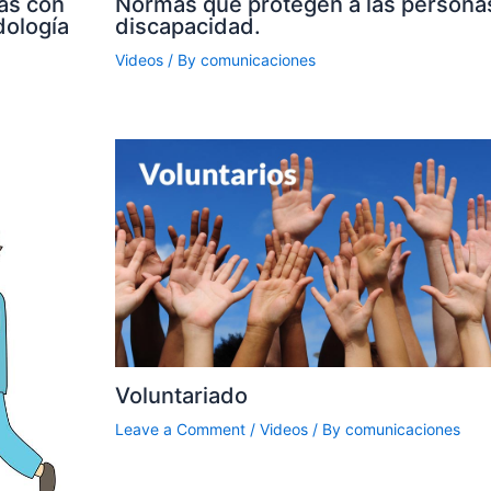
as con
Normas que protegen a las persona
dología
discapacidad.
Videos
/ By
comunicaciones
Voluntariado
Leave a Comment
/
Videos
/ By
comunicaciones