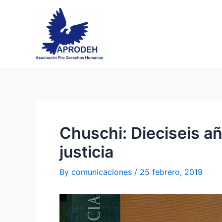
Skip
Post
to
navigation
content
Chuschi: Dieciseis a
justicia
By
comunicaciones
/
25 febrero, 2019