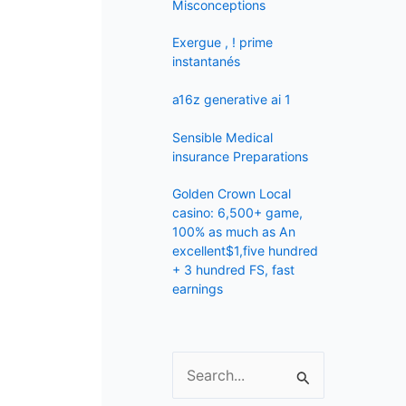
f
Misconceptions
o
Exergue , ! prime
r
instantanés
:
a16z generative ai 1
Sensible Medical
insurance Preparations
Golden Crown Local
casino: 6,500+ game,
100% as much as An
excellent$1,five hundred
+ 3 hundred FS, fast
earnings
S
e