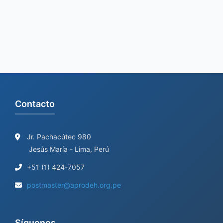
h
f
o
r
:
Contacto
Jr. Pachacútec 980
Jesús María - Lima, Perú
+51 (1) 424-7057
postmaster@aprodeh.org.pe
Síguenos