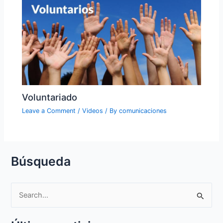
Voluntariado
Leave a Comment
/
Videos
/ By
comunicaciones
Búsqueda
S
e