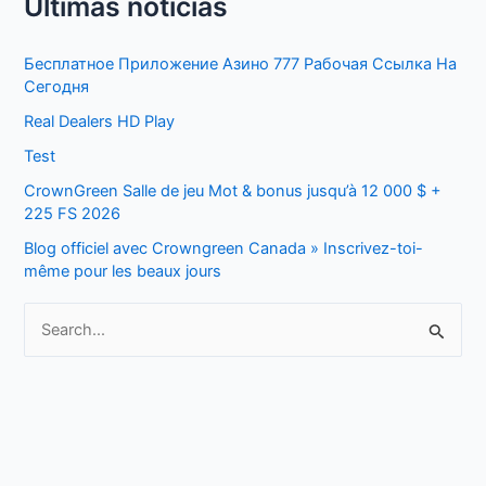
Últimas noticias
a
r
Бесплатное Приложение Азино 777 Рабочая Ссылка На
c
Сегодня
h
Real Dealers HD Play
f
Test
o
CrownGreen Salle de jeu Mot & bonus jusqu’à 12 000 $ +
r
225 FS 2026
:
Blog officiel avec Crowngreen Canada » Inscrivez-toi-
même pour les beaux jours
S
e
a
r
c