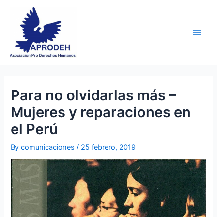
Skip
Post
Main
to
navigation
Men
content
Para no olvidarlas más –
Mujeres y reparaciones en
el Perú
By
comunicaciones
/
25 febrero, 2019