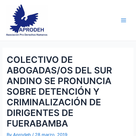
Skip
Post
Main
to
navigation
Men
content
COLECTIVO DE
ABOGADAS/OS DEL SUR
ANDINO SE PRONUNCIA
SOBRE DETENCIÓN Y
CRIMINALIZACIÓN DE
DIRIGENTES DE
FUERABAMBA
By
Aprodeh
/
28 marzo, 2019