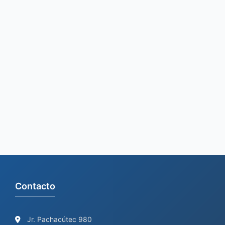
o
r
:
Contacto
Jr. Pachacútec 980