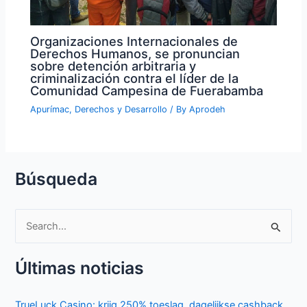
Organizaciones Internacionales de
Derechos Humanos, se pronuncian
sobre detención arbitraria y
criminalización contra el líder de la
Comunidad Campesina de Fuerabamba
Apurímac
,
Derechos y Desarrollo
/ By
Aprodeh
Búsqueda
S
e
Últimas noticias
a
r
TrueLuck Casino: krijg 250% toeslag, dagelijkse cashback