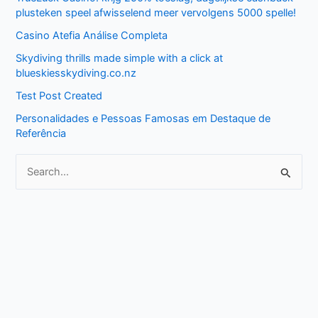
c
plusteken speel afwisselend meer vervolgens 5000 spelle!
h
Casino Atefia Análise Completa
f
Skydiving thrills made simple with a click at
o
blueskiesskydiving.co.nz
r
Test Post Created
:
Personalidades e Pessoas Famosas em Destaque de
Referência
S
e
a
r
c
h
f