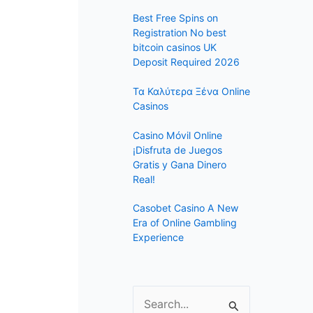
f
Best Free Spins on
o
Registration No best
r
bitcoin casinos UK
:
Deposit Required 2026
Τα Καλύτερα Ξένα Online
Casinos
Casino Móvil Online
¡Disfruta de Juegos
Gratis y Gana Dinero
Real!
Casobet Casino A New
Era of Online Gambling
Experience
S