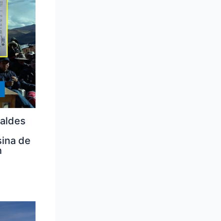
caldes
ina de
n