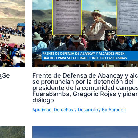
 ¿Se
Frente de Defensa de Abancay y al
se pronuncian por la detención del
presidente de la comunidad campes
Fuerabamba, Gregorio Rojas y pide
diálogo
Apurímac
,
Derechos y Desarrollo
/ By
Aprodeh