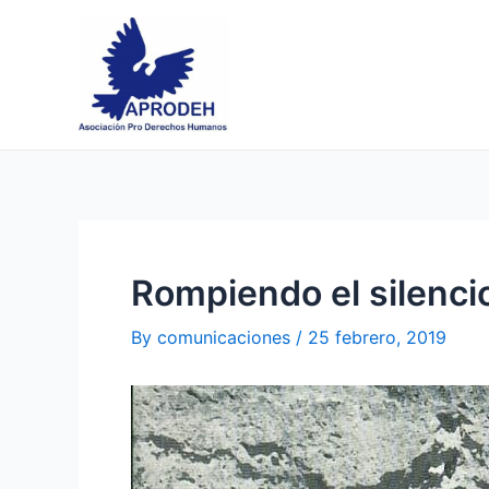
Skip
Post
to
navigation
content
Rompiendo el silenci
By
comunicaciones
/
25 febrero, 2019