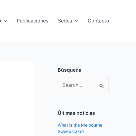
o
Publicaciones
Sedes
Contacto
Búsqueda
S
e
a
r
Últimas noticias
c
What is the Melbourne
h
Sweepstake?