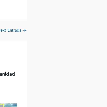
ext Entrada
→
manidad