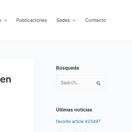
o
Publicaciones
Sedes
Contacto
Búsqueda
 en
S
e
a
r
Últimas noticias
c
favorite article 423497
h