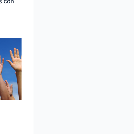
s con