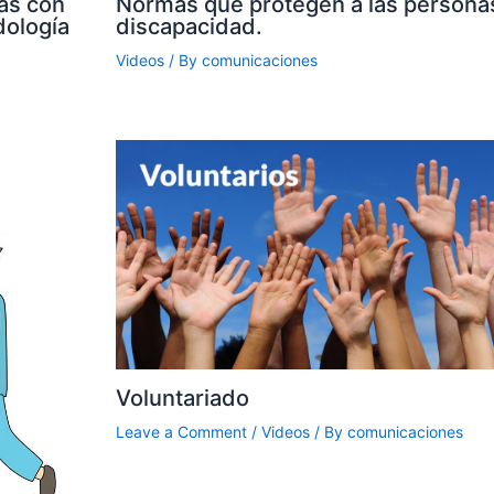
as con
Normas que protegen a las persona
dología
discapacidad.
Videos
/ By
comunicaciones
Voluntariado
Leave a Comment
/
Videos
/ By
comunicaciones