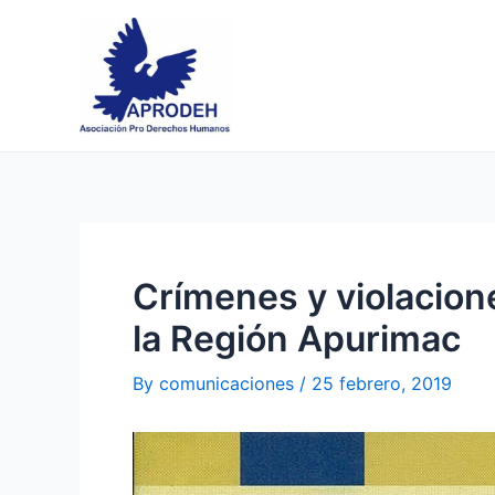
Skip
Post
to
navigation
content
Crímenes y violacio
la Región Apurimac
By
comunicaciones
/
25 febrero, 2019