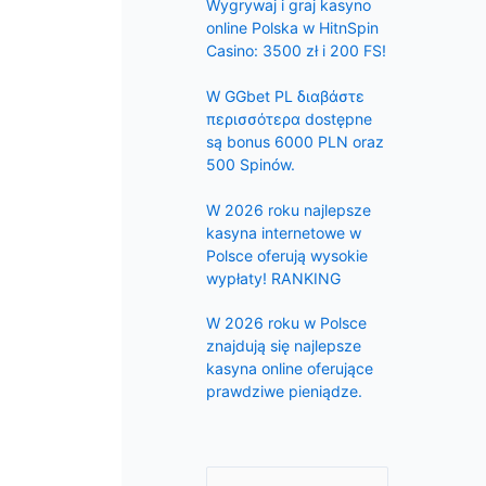
f
Wygrywaj i graj kasyno
online Polska w HitnSpin
o
Casino: 3500 zł i 200 FS!
r
:
W GGbet PL διαβάστε
περισσότερα dostępne
są bonus 6000 PLN oraz
500 Spinów.
W 2026 roku najlepsze
kasyna internetowe w
Polsce oferują wysokie
wypłaty! RANKING
W 2026 roku w Polsce
znajdują się najlepsze
kasyna online oferujące
prawdziwe pieniądze.