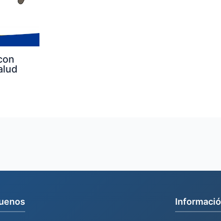
con
alud
uenos
Informació