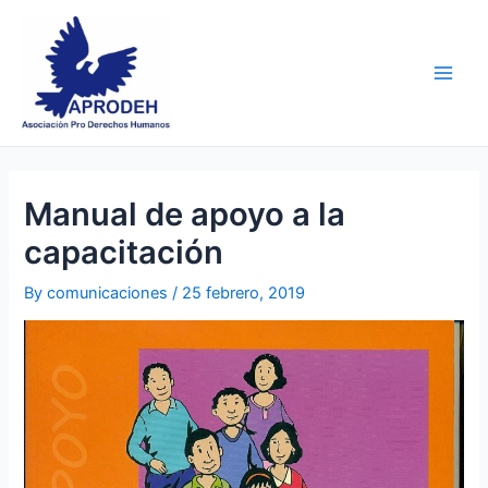
Skip
Post
Main
to
navigation
Men
content
Manual de apoyo a la
capacitación
By
comunicaciones
/
25 febrero, 2019