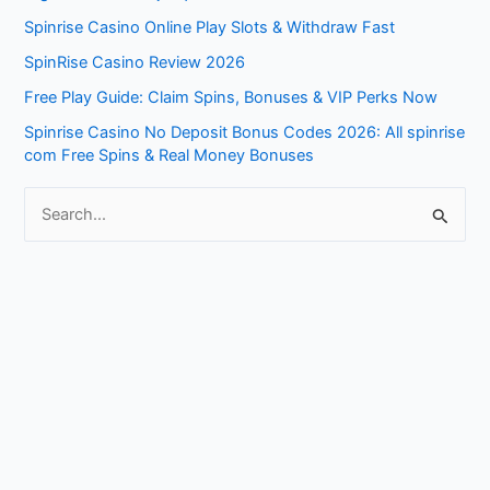
Spinrise Casino Online Play Slots & Withdraw Fast
h
f
SpinRise Casino Review 2026
o
Free Play Guide: Claim Spins, Bonuses & VIP Perks Now
r
Spinrise Casino No Deposit Bonus Codes 2026: All spinrise
com Free Spins & Real Money Bonuses
:
S
e
a
r
c
h
f
o
r