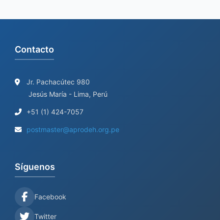
:
Contacto
Jr. Pachacútec 980
Jesús María - Lima, Perú
+51 (1) 424-7057
postmaster@aprodeh.org.pe
Síguenos
Facebook
Twitter