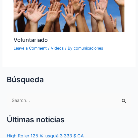
Voluntariado
Leave a Comment
/
Videos
/ By
comunicaciones
Búsqueda
S
e
Últimas noticias
a
r
High Roller 125 % jusqu’à 3 333 $ CA
c