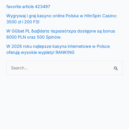
favorite article 423497
h
f
Wygrywaj i graj kasyno online Polska w HitnSpin Casino:
3500 zł i 200 FS!
o
W GGbet PL διαβάστε περισσότερα dostępne są bonus
r
6000 PLN oraz 500 Spinów.
:
W 2026 roku najlepsze kasyna internetowe w Polsce
oferują wysokie wypłaty! RANKING
S
e
a
r
c
h
f
o