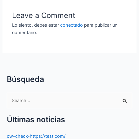
Leave a Comment
Lo siento, debes estar
conectado
para publicar un
comentario.
Búsqueda
S
e
Últimas noticias
a
r
cw-check-https://test.com/
c