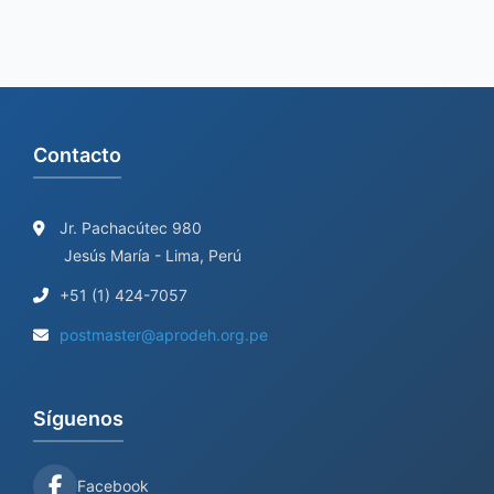
r
:
Contacto
Jr. Pachacútec 980
Jesús María - Lima, Perú
+51 (1) 424-7057
postmaster@aprodeh.org.pe
Síguenos
Facebook