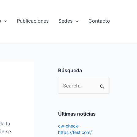
o
Publicaciones
Sedes
Contacto
Búsqueda
S
e
a
r
Últimas noticias
c
da la
cw-check-
h
ón se
https://test.com/