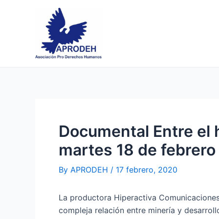
Skip
Post
to
navigation
content
Documental Entre el h
martes 18 de febrero
By
APRODEH
/
17 febrero, 2020
La productora Hiperactiva Comunicaciones e
compleja relación entre minería y desarroll