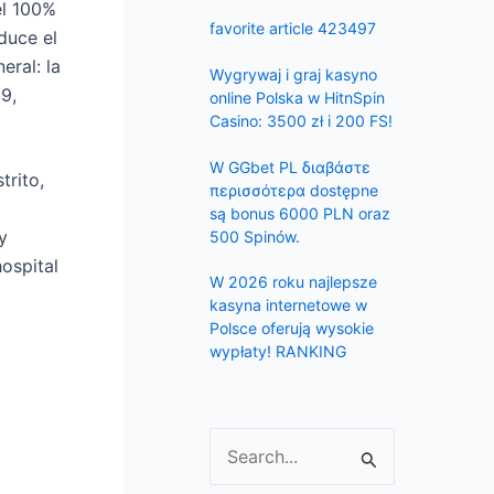
f
el 100%
favorite article 423497
duce el
o
eral: la
r
Wygrywaj i graj kasyno
9,
:
online Polska w HitnSpin
Casino: 3500 zł i 200 FS!
W GGbet PL διαβάστε
trito,
περισσότερα dostępne
są bonus 6000 PLN oraz
y
500 Spinów.
ospital
W 2026 roku najlepsze
kasyna internetowe w
Polsce oferują wysokie
wypłaty! RANKING
S
e