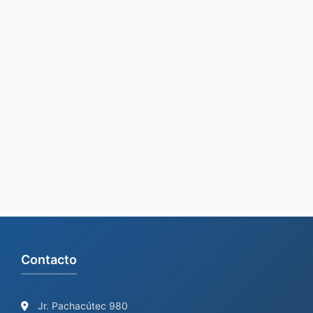
h
f
o
r
:
Contacto
Jr. Pachacútec 980