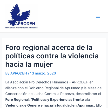
Skip
Post
Main
to
navigation
Men
content
Foro regional acerca de la
políticas contra la violencia
hacia la mujer
By
APRODEH
/
13 marzo, 2020
La Asociación Pro Derechos Humanos – APRODEH en
alianza con el Gobierno Regional de Apurímac y la Mesa de
Concertación de Lucha Contra la Pobreza, desarrollaron el
Foro Regional: “Políticas y Experiencias frente a la
Violencia de Género y hacia la Igualdad en Apurímac.
Ello