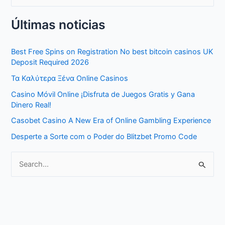
e
Últimas noticias
a
r
Best Free Spins on Registration No best bitcoin casinos UK
c
Deposit Required 2026
h
Τα Καλύτερα Ξένα Online Casinos
f
Casino Móvil Online ¡Disfruta de Juegos Gratis y Gana
o
Dinero Real!
r
Casobet Casino A New Era of Online Gambling Experience
:
Desperte a Sorte com o Poder do Blitzbet Promo Code
S
e
a
r
c