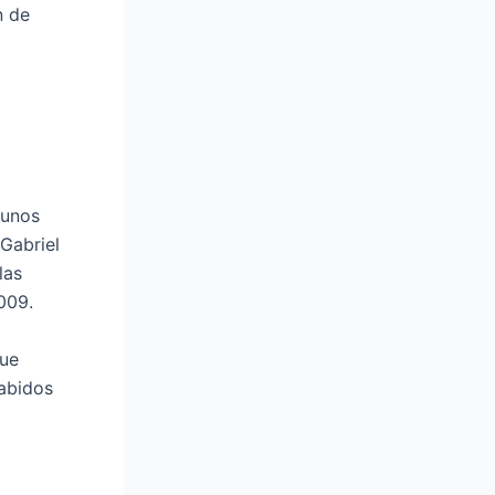
n de
gunos
Gabriel
las
009.
que
habidos