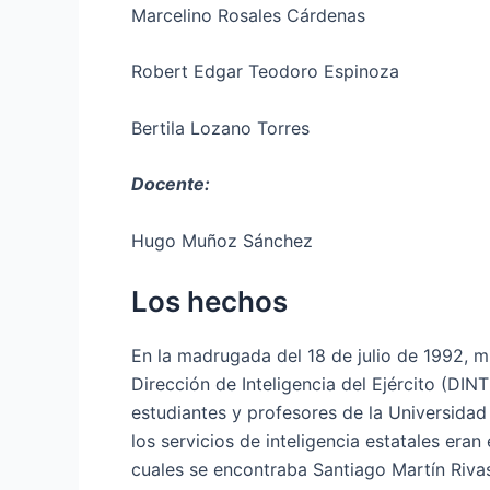
Marcelino Rosales Cárdenas
Robert Edgar Teodoro Espinoza
Bertila Lozano Torres
Docente:
Hugo Muñoz Sánchez
Los hechos
En la madrugada del 18 de julio de 1992, mi
Dirección de Inteligencia del Ejército (DI
estudiantes y profesores de la Universida
los servicios de inteligencia estatales e
cuales se encontraba Santiago Martín Riva