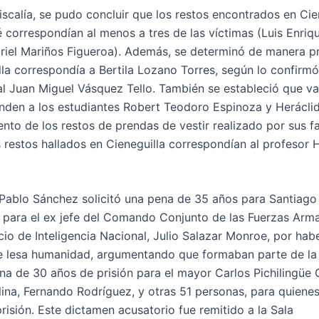
iscalía, se pudo concluir que los restos encontrados en Cie
lé correspondían al menos a tres de las víctimas (Luis Enriq
el Mariños Figueroa). Además, se determinó de manera p
lla correspondía a Bertila Lozano Torres, según lo confirmó
l Juan Miguel Vásquez Tello. También se estableció que va
onden a los estudiantes Robert Teodoro Espinoza y Herácli
to de los restos de prendas de vestir realizado por sus fa
 restos hallados en Cieneguilla correspondían al profesor
 Pablo Sánchez solicitó una pena de 35 años para Santiago
 para el ex jefe del Comando Conjunto de las Fuerzas Arm
cio de Inteligencia Nacional, Julio Salazar Monroe, por hab
de lesa humanidad, argumentando que formaban parte de la
na de 30 años de prisión para el mayor Carlos Pichilingüe 
ina, Fernando Rodríguez, y otras 51 personas, para quienes
risión. Este dictamen acusatorio fue remitido a la Sala