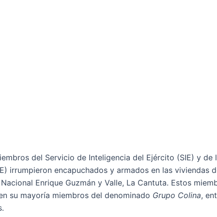
embros del Servicio de Inteligencia del Ejército (SIE) y de 
NTE) irrumpieron encapuchados y armados en las viviendas 
d Nacional Enrique Guzmán y Valle, La Cantuta. Estos miem
ran en su mayoría miembros del denominado
Grupo Colina
, en
s.