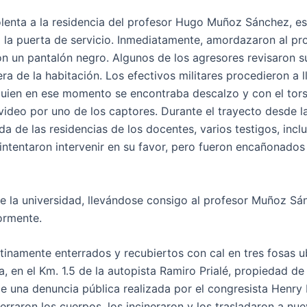
iolenta a la residencia del profesor Hugo Muñoz Sánchez, e
 la puerta de servicio. Inmediatamente, amordazaron al pr
n un pantalón negro. Algunos de los agresores revisaron s
ra de la habitación. Los efectivos militares procedieron a l
quien en ese momento se encontraba descalzo y con el tor
video por uno de los captores. Durante el trayecto desde l
a de las residencias de los docentes, varios testigos, inc
 intentaron intervenir en su favor, pero fueron encañonados
 de la universidad, llevándose consigo al profesor Muñoz Sá
ormente.
tinamente enterrados y recubiertos con cal en tres fosas 
 en el Km. 1.5 de la autopista Ramiro Prialé, propiedad de
e una denuncia pública realizada por el congresista Henry 
erraron los cuerpos, los incineraron y los trasladaron a nu