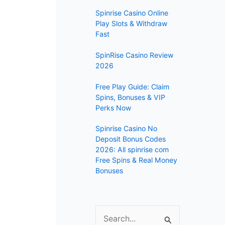
f
Spinrise Casino Online
o
Play Slots & Withdraw
r
Fast
:
SpinRise Casino Review
2026
Free Play Guide: Claim
Spins, Bonuses & VIP
Perks Now
Spinrise Casino No
Deposit Bonus Codes
2026: All spinrise com
Free Spins & Real Money
Bonuses
S