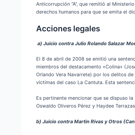
Anticorrupción “A”, que remitió al Minister
derechos humanos para que se emita el dic
Acciones legales
a) Juicio contra Julio Rolando Salazar Mo
El 8 de abril de 2008 se emitió una senten
miembros del destacamento «Colina» (Jos
Orlando Vera Navarrete) por los delitos de
víctimas del caso La Cantuta. Esta sentenc
Es pertinente mencionar que se dispuso la r
Oswaldo Oliveros Pérez y Haydee Terrazas 
b) Juicio contra Martin Rivas y Otros (Can