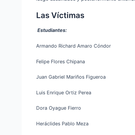
Las Víctimas
Estudiantes:
Armando Richard Amaro Cóndor
Felipe Flores Chipana
Juan Gabriel Mariños Figueroa
Luis Enrique Ortiz Perea
Dora Oyague Fierro
Heráclides Pablo Meza