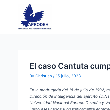
Skip
Post
to
navigation
content
El caso Cantuta cump
By
Christian
/
15 julio, 2023
En la madrugada del 18 de julio de 1992, mi
Dirección de Inteligencia del Ejército (DIN
Universidad Nacional Enrique Guzmán y Val
luego asesinados y posteriormente enterr