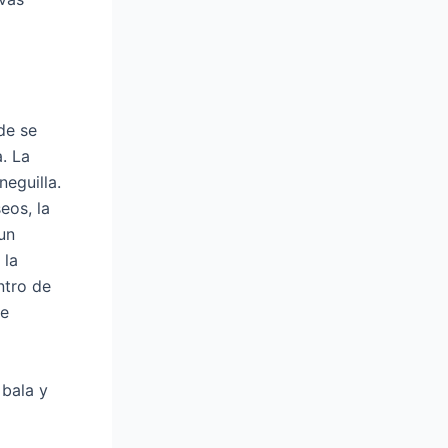
de se
. La
neguilla.
eos, la
un
 la
ntro de
se
 bala y