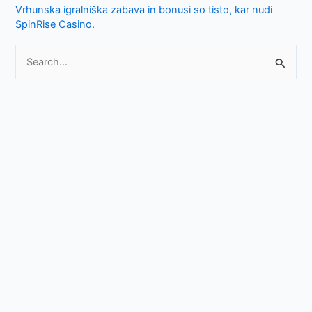
Vrhunska igralniška zabava in bonusi so tisto, kar nudi
:
SpinRise Casino.
S
e
a
r
c
h
f
o
r
: