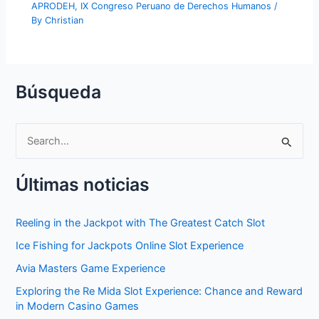
APRODEH
,
IX Congreso Peruano de Derechos Humanos
/
By
Christian
Búsqueda
S
e
Últimas noticias
a
r
Reeling in the Jackpot with The Greatest Catch Slot
c
Ice Fishing for Jackpots Online Slot Experience
h
f
Avia Masters Game Experience
o
Exploring the Re Mida Slot Experience: Chance and Reward
in Modern Casino Games
r