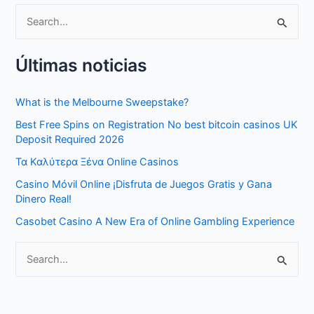
S
e
Últimas noticias
a
r
What is the Melbourne Sweepstake?
c
Best Free Spins on Registration No best bitcoin casinos UK
h
Deposit Required 2026
f
Τα Καλύτερα Ξένα Online Casinos
o
Casino Móvil Online ¡Disfruta de Juegos Gratis y Gana
r
Dinero Real!
:
Casobet Casino A New Era of Online Gambling Experience
S
e
a