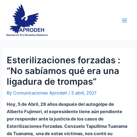
Skip
Post
Main
to
navigation
Men
content
Esterilizaciones forzadas :
“No sabíamos qué era una
ligadura de trompas”
By
Comunicaciones Aprodeh
/
5 abril, 2021
Hoy, 5 de Abril, 29 años después del autogolpe de
Alberto Fujimori,
el expresidente tiene aún pendiente
por responder ante la justicia de los casos de
Esterilizaciones Forzadas
. Conzuelo Tapullima Tuanama
de Tuanama, una de estas víctimas, nos contó su